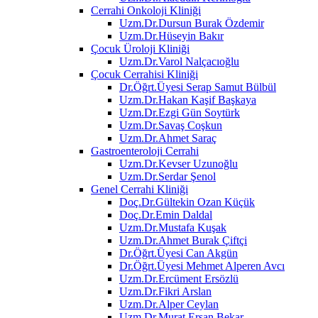
Cerrahi Onkoloji Kliniği
Uzm.Dr.Dursun Burak Özdemir
Uzm.Dr.Hüseyin Bakır
Çocuk Üroloji Kliniği
Uzm.Dr.Varol Nalçacıoğlu
Çocuk Cerrahisi Kliniği
Dr.Öğrt.Üyesi Serap Samut Bülbül
Uzm.Dr.Hakan Kaşif Başkaya
Uzm.Dr.Ezgi Gün Soytürk
Uzm.Dr.Savaş Coşkun
Uzm.Dr.Ahmet Saraç
Gastroenteroloji Cerrahi
Uzm.Dr.Kevser Uzunoğlu
Uzm.Dr.Serdar Şenol
Genel Cerrahi Kliniği
Doç.Dr.Gültekin Ozan Küçük
Doç.Dr.Emin Daldal
Uzm.Dr.Mustafa Kuşak
Uzm.Dr.Ahmet Burak Çiftçi
Dr.Öğrt.Üyesi Can Akgün
Dr.Öğrt.Üyesi Mehmet Alperen Avcı
Uzm.Dr.Ercüment Ersözlü
Uzm.Dr.Fikri Arslan
Uzm.Dr.Alper Ceylan
Uzm.Dr.Murat Ersan Bekar