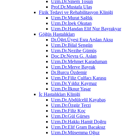
Uzm.Dr.Sinem Tosun
Prof.Dr.Mustafa Ulaş
Fizik Tedavi ve Rehabilitasyon Kliniği
Uzm.Dr.Murat Sağlık
Uzm.Dr.İpek Okutan
Uzm.Dr.Handan Elif Nur Bayrakyar
Göğüs Hastalıkları
Dr.Öğrt.Üyesi Esra Arslan Aksu
Uzm.Dr.Bilal Şengün
Uzm.Dr.Nezihe Gümüş
Doç.Dr.Nevra G. Aslan
Uzm.Dr.Mehmet Karaduman
Uzm.Dr.Merve Bayrak
Dr.Burcu Özdemir
Uzm.Dr.Filiz Çulfacı Karasu
Uzm.Dr.Yıldız Kaymaz
Uzm.Dr.İlknur Yaşar
İç Hastalıkları Kliniği
Uzm.Dr.Abdülcelil Kayabaş
Uzm.Dr.Özgür Terzi
Uzm.Dr.Filiz Koç
Uzm.Dr.Gül Gürses
Uzm.Dr.Hakkı Hamit Doğru
Uzm.Dr.Elif Gram Bacaksız
Uzm.Dr.Müsemma Oğuz