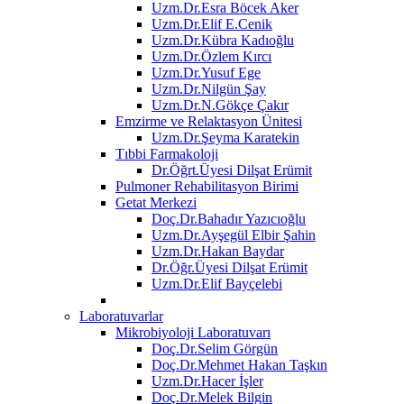
Uzm.Dr.Esra Böcek Aker
Uzm.Dr.Elif E.Cenik
Uzm.Dr.Kübra Kadıoğlu
Uzm.Dr.Özlem Kırcı
Uzm.Dr.Yusuf Ege
Uzm.Dr.Nilgün Şay
Uzm.Dr.N.Gökçe Çakır
Emzirme ve Relaktasyon Ünitesi
Uzm.Dr.Şeyma Karatekin
Tıbbi Farmakoloji
Dr.Öğrt.Üyesi Dilşat Erümit
Pulmoner Rehabilitasyon Birimi
Getat Merkezi
Doç.Dr.Bahadır Yazıcıoğlu
Uzm.Dr.Ayşegül Elbir Şahin
Uzm.Dr.Hakan Baydar
Dr.Öğr.Üyesi Dilşat Erümit
Uzm.Dr.Elif Bayçelebi
Laboratuvarlar
Mikrobiyoloji Laboratuvarı
Doç.Dr.Selim Görgün
Doç.Dr.Mehmet Hakan Taşkın
Uzm.Dr.Hacer İşler
Doç.Dr.Melek Bilgin