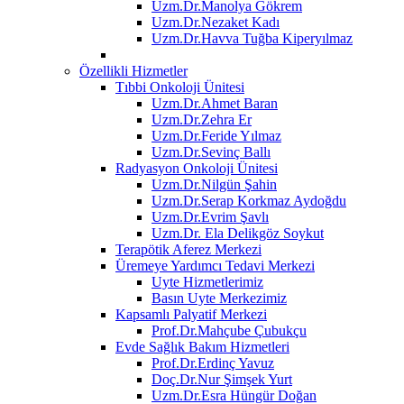
Uzm.Dr.Manolya Gökrem
Uzm.Dr.Nezaket Kadı
Uzm.Dr.Havva Tuğba Kiperyılmaz
Özellikli Hizmetler
Tıbbi Onkoloji Ünitesi
Uzm.Dr.Ahmet Baran
Uzm.Dr.Zehra Er
Uzm.Dr.Feride Yılmaz
Uzm.Dr.Sevinç Ballı
Radyasyon Onkoloji Ünitesi
Uzm.Dr.Nilgün Şahin
Uzm.Dr.Serap Korkmaz Aydoğdu
Uzm.Dr.Evrim Şavlı
Uzm.Dr. Ela Delikgöz Soykut
Terapötik Aferez Merkezi
Üremeye Yardımcı Tedavi Merkezi
Uyte Hizmetlerimiz
Basın Uyte Merkezimiz
Kapsamlı Palyatif Merkezi
Prof.Dr.Mahçube Çubukçu
Evde Sağlık Bakım Hizmetleri
Prof.Dr.Erdinç Yavuz
Doç.Dr.Nur Şimşek Yurt
Uzm.Dr.Esra Hüngür Doğan