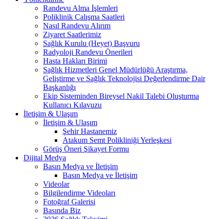
Randevu Alma İşlemleri
Poliklinik Çalışma Saatleri
Nasıl Randevu Alırım
Ziyaret Saatlerimiz
Sağlık Kurulu (Heyet) Başvuru
Radyoloji Randevu Önerileri
Hasta Hakları Birimi
Sağlık Hizmetleri Genel Müdürlüğü Araştırma,
Geliştirme ve Sağlık Teknolojisi Değerlendirme Dair
Başkanlığı
Ekip Sisteminden Bireysel Nakil Talebi Oluşturma
Kullanıcı Kılavuzu
İletişim & Ulaşım
İletişim & Ulaşım
Şehir Hastanemiz
Atakum Semt Polikliniği Yerleşkesi
Görüş Öneri Şikayet Formu
Dijital Medya
Basın Medya ve İletişim
Basın Medya ve İletişim
Videolar
Bilgilendirme Videoları
Fotoğraf Galerisi
Basında Biz