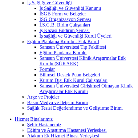
İş Sağlığı ve Güvenliği
İş Sağlığı ve Güvenliği Kanunu
İSGB Form ve Belgeler
İSG Organizasyon Şeması
İ.S.G.B. Birim Çalışanları
İş Kazası Bildirim Şeması
İş sağlığı ve Güvenliği Kurul Üyeleri
Eğitim Planlama Kurulu - Etik Kurul
Samsun Üniversitesi Tıp Fakültesi
Eğitim Planlama Kurulu
Samsun Üniverstesi Klinik Araştırmalar Etik
Kurulu (SÜKAEK)
Formlar
Bilimsel Destek Puan Belgeleri
Kurum Dışı Etik Kurul Çalışmaları
Samsun Üniversitesi Girişimsel Olmayan Klinik
Araştırmalar Etik Kurulu
Arge ve Projeler
Basın Medya ve İletişim Birimi
Sağlık Tesisi Değerlendirme ve Geliştirme Birimi
Hizmet Binalarımız
Şehir Hastanemiz
Eğitim ve Araştırma Hastanesi Yerleşkesi
Atakum Ek Hizmet Binası Yerleşkesi