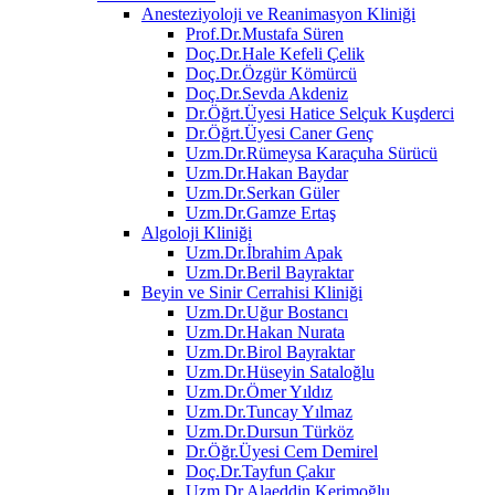
Anesteziyoloji ve Reanimasyon Kliniği
Prof.Dr.Mustafa Süren
Doç.Dr.Hale Kefeli Çelik
Doç.Dr.Özgür Kömürcü
Doç.Dr.Sevda Akdeniz
Dr.Öğrt.Üyesi Hatice Selçuk Kuşderci
Dr.Öğrt.Üyesi Caner Genç
Uzm.Dr.Rümeysa Karaçuha Sürücü
Uzm.Dr.Hakan Baydar
Uzm.Dr.Serkan Güler
Uzm.Dr.Gamze Ertaş
Algoloji Kliniği
Uzm.Dr.İbrahim Apak
Uzm.Dr.Beril Bayraktar
Beyin ve Sinir Cerrahisi Kliniği
Uzm.Dr.Uğur Bostancı
Uzm.Dr.Hakan Nurata
Uzm.Dr.Birol Bayraktar
Uzm.Dr.Hüseyin Sataloğlu
Uzm.Dr.Ömer Yıldız
Uzm.Dr.Tuncay Yılmaz
Uzm.Dr.Dursun Türköz
Dr.Öğr.Üyesi Cem Demirel
Doç.Dr.Tayfun Çakır
Uzm.Dr.Alaeddin Kerimoğlu