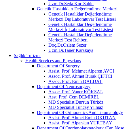
Uzm.Dr.Seda Koç Şahin
Genetik Hastalıkları Değerlendirme Merkezi
Genetik Hastalıklar Değerlendirme
Merkezi Dış Laboratuvar Test Listesi
Genetik Hastalıklar Değerlendirme
Merkezi İç Laboratuvar Test Listesi
Genetik Hastalıklar Değerlendirme
Merkezi Test Rehberi
Doç.Dr.Özlem Sezer
Uzm.Dr.Taner Karakaya
Sağlık Turizmi
Health Services and Physcians
Department Of Surgery
Assist. Prof. Mehmet Alperen AVCI
Assoc. Prof. Ahmet Burak ÇİFTCİ
Assoc. Prof. Emin DALDAL
Department Of Neurosurgery
Assoc. Prof. Vaner KÖKSAL
Asst. Prof. Cem DEMİREL
MD Specialist Dursun Türköz
MD Specialist Tuncay Yılmaz
Department Of Orthopedics And Traumatology
Assist. Prof. Ahmet Emin OKUTAN
Assist. Prof. Alparslan YURTBAY
Department Of Otorhınolaryngology (Ear, Nose,