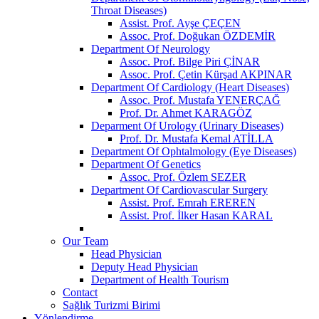
Throat Diseases)
Assist. Prof. Ayşe ÇEÇEN
Assoc. Prof. Doğukan ÖZDEMİR
Department Of Neurology
Assoc. Prof. Bilge Piri ÇİNAR
Assoc. Prof. Çetin Kürşad AKPINAR
Department Of Cardiology (Heart Diseases)
Assoc. Prof. Mustafa YENERÇAĞ
Prof. Dr. Ahmet KARAGÖZ
Deparment Of Urology (Urinary Diseases)
Prof. Dr. Mustafa Kemal ATİLLA
Department Of Ophtalmology (Eye Diseases)
Department Of Genetics
Assoc. Prof. Özlem SEZER
Department Of Cardiovascular Surgery
Assist. Prof. Emrah EREREN
Assist. Prof. İlker Hasan KARAL
Our Team
Head Physician
Deputy Head Physician
Department of Health Tourism
Contact
Sağlık Turizmi Birimi
Yönlendirme