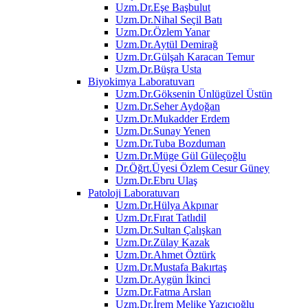
Uzm.Dr.Eşe Başbulut
Uzm.Dr.Nihal Seçil Batı
Uzm.Dr.Özlem Yanar
Uzm.Dr.Aytül Demirağ
Uzm.Dr.Gülşah Karacan Temur
Uzm.Dr.Büşra Usta
Biyokimya Laboratuvarı
Uzm.Dr.Göksenin Ünlügüzel Üstün
Uzm.Dr.Seher Aydoğan
Uzm.Dr.Mukadder Erdem
Uzm.Dr.Sunay Yenen
Uzm.Dr.Tuba Bozduman
Uzm.Dr.Müge Gül Güleçoğlu
Dr.Öğrt.Üyesi Özlem Cesur Güney
Uzm.Dr.Ebru Ulaş
Patoloji Laboratuvarı
Uzm.Dr.Hülya Akpınar
Uzm.Dr.Fırat Tatlıdil
Uzm.Dr.Sultan Çalışkan
Uzm.Dr.Zülay Kazak
Uzm.Dr.Ahmet Öztürk
Uzm.Dr.Mustafa Bakırtaş
Uzm.Dr.Aygün İkinci
Uzm.Dr.Fatma Arslan
Uzm.Dr.İrem Melike Yazıcıoğlu