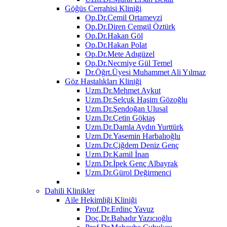
Göğüs Cerrahisi Kliniği
Op.Dr.Cemil Ortamevzi
Op.Dr.Diren Cemgil Öztürk
Op.Dr.Hakan Göl
Op.Dr.Hakan Polat
Op.Dr.Mete Adıgüzel
Op.Dr.Necmiye Gül Temel
Dr.Öğrt.Üyesi Muhammet Ali Yılmaz
Göz Hastalıkları Kliniği
Uzm.Dr.Mehmet Aykut
Uzm.Dr.Selçuk Haşim Gözoğlu
Uzm.Dr.Şendoğan Ulusal
Uzm.Dr.Çetin Göktaş
Uzm.Dr.Damla Aydın Yurttürk
Uzm.Dr.Yasemin Harbalıoğlu
Uzm.Dr.Çiğdem Deniz Genç
Uzm.Dr.Kamil İnan
Uzm.Dr.İpek Genç Albayrak
Uzm.Dr.Gürol Değirmenci
Dahili Klinikler
Aile Hekimliği Kliniği
Prof.Dr.Erdinç Yavuz
Doç.Dr.Bahadır Yazıcıoğlu