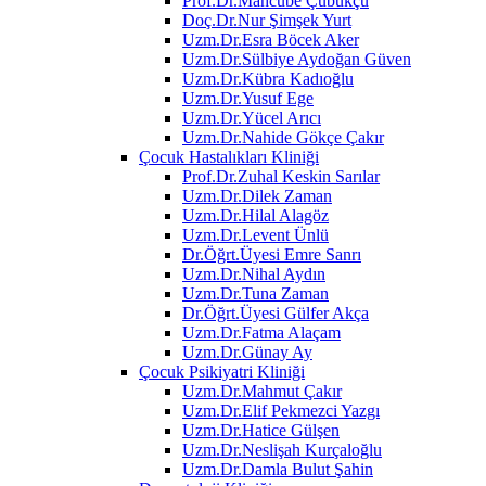
Prof.Dr.Mahcube Çubukçu
Doç.Dr.Nur Şimşek Yurt
Uzm.Dr.Esra Böcek Aker
Uzm.Dr.Sülbiye Aydoğan Güven
Uzm.Dr.Kübra Kadıoğlu
Uzm.Dr.Yusuf Ege
Uzm.Dr.Yücel Arıcı
Uzm.Dr.Nahide Gökçe Çakır
Çocuk Hastalıkları Kliniği
Prof.Dr.Zuhal Keskin Sarılar
Uzm.Dr.Dilek Zaman
Uzm.Dr.Hilal Alagöz
Uzm.Dr.Levent Ünlü
Dr.Öğrt.Üyesi Emre Sanrı
Uzm.Dr.Nihal Aydın
Uzm.Dr.Tuna Zaman
Dr.Öğrt.Üyesi Gülfer Akça
Uzm.Dr.Fatma Alaçam
Uzm.Dr.Günay Ay
Çocuk Psikiyatri Kliniği
Uzm.Dr.Mahmut Çakır
Uzm.Dr.Elif Pekmezci Yazgı
Uzm.Dr.Hatice Gülşen
Uzm.Dr.Neslişah Kurçaloğlu
Uzm.Dr.Damla Bulut Şahin