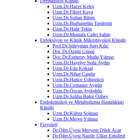
Dermatoloji Kliniği
Uzm.Dr.Hacer Keleş
Uzm.Dr.Fikret Kaya
Uzm.Dr.Sultan Bilgiç
Uzm.Dr.Burhanettin Taşdemir
Uzm.Dr.Halit Tekin
Uzm.Dr.Mustafa Çağrı Şahin
Enfeksiyon ve Klinik Mikrobiyoloji Kliniği
Prof.Dr.Süleyman Sırrı Kılıç
Doç.Dr.Özgür Günal
Doç.Dr.Esmeray Mutlu Yılmaz
Uzm.Dr.Hayriye Seda Aydın
Uzm.Dr.Eda Köksal
Uzm.Dr.Nihat Çandır
Uzm.Dr.Hatice Üdürgücü
Uzm.Dr.Cemanur Aygün
Uzm.Dr.Özcan Aydoğdu
Uzm.Dr.Saliha Bakır Özbey
Endokrinoloji ve Metabolizma Hastalıkları
Kliniği
Uzm.Dr.Kübra Solmaz
Uzm.Dr.Merve Yılmaz
Fizyoloji
Dr.Öğrt.Üyesi Meryem Dilek Acar
Dr.Öğrt.Üyesi Nazife Ülker Ertuğrul