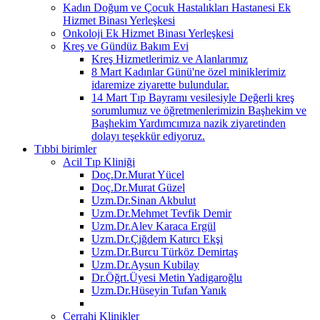
Kadın Doğum ve Çocuk Hastalıkları Hastanesi Ek
Hizmet Binası Yerleşkesi
Onkoloji Ek Hizmet Binası Yerleşkesi
Kreş ve Gündüz Bakım Evi
Kreş Hizmetlerimiz ve Alanlarımız
8 Mart Kadınlar Günü'ne özel miniklerimiz
idaremize ziyarette bulundular.
14 Mart Tıp Bayramı vesilesiyle Değerli kreş
sorumlumuz ve öğretmenlerimizin Başhekim ve
Başhekim Yardımcımıza nazik ziyaretinden
dolayı teşekkür ediyoruz.
Tıbbi birimler
Acil Tıp Kliniği
Doç.Dr.Murat Yücel
Doç.Dr.Murat Güzel
Uzm.Dr.Sinan Akbulut
Uzm.Dr.Mehmet Tevfik Demir
Uzm.Dr.Alev Karaca Ergül
Uzm.Dr.Çiğdem Katırcı Ekşi
Uzm.Dr.Burcu Türköz Demirtaş
Uzm.Dr.Aysun Kubilay
Dr.Öğrt.Üyesi Metin Yadigaroğlu
Uzm.Dr.Hüseyin Tufan Yanık
Cerrahi Klinikler