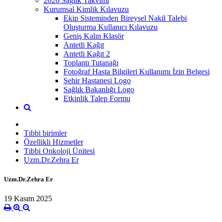
2026 Sağlık Takvimi
Kurumsal Kimlik Kılavuzu
Ekip Sisteminden Bireysel Nakil Talebi
Oluşturma Kullanıcı Kılavuzu
Geniş Kalın Klasör
Antetli Kağıt
Antetli Kağıt 2
Toplantı Tutanağı
Fotoğraf Hasta Bilgileri Kullanımı İzin Belgesi
Şehir Hastanesi Logo
Sağlık Bakanlığı Logo
Etkinlik Talep Formu
Tıbbi birimler
Özellikli Hizmetler
Tıbbi Onkoloji Ünitesi
Uzm.Dr.Zehra Er
Uzm.Dr.Zehra Er
19 Kasım 2025