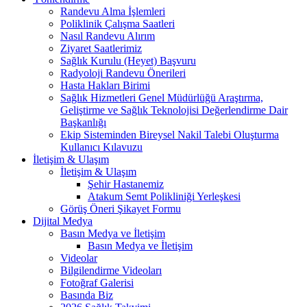
Randevu Alma İşlemleri
Poliklinik Çalışma Saatleri
Nasıl Randevu Alırım
Ziyaret Saatlerimiz
Sağlık Kurulu (Heyet) Başvuru
Radyoloji Randevu Önerileri
Hasta Hakları Birimi
Sağlık Hizmetleri Genel Müdürlüğü Araştırma,
Geliştirme ve Sağlık Teknolojisi Değerlendirme Dair
Başkanlığı
Ekip Sisteminden Bireysel Nakil Talebi Oluşturma
Kullanıcı Kılavuzu
İletişim & Ulaşım
İletişim & Ulaşım
Şehir Hastanemiz
Atakum Semt Polikliniği Yerleşkesi
Görüş Öneri Şikayet Formu
Dijital Medya
Basın Medya ve İletişim
Basın Medya ve İletişim
Videolar
Bilgilendirme Videoları
Fotoğraf Galerisi
Basında Biz