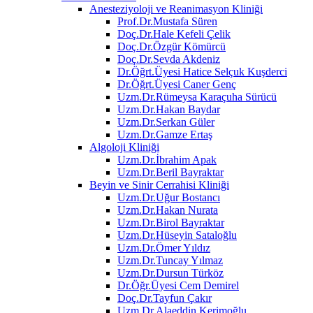
Anesteziyoloji ve Reanimasyon Kliniği
Prof.Dr.Mustafa Süren
Doç.Dr.Hale Kefeli Çelik
Doç.Dr.Özgür Kömürcü
Doç.Dr.Sevda Akdeniz
Dr.Öğrt.Üyesi Hatice Selçuk Kuşderci
Dr.Öğrt.Üyesi Caner Genç
Uzm.Dr.Rümeysa Karaçuha Sürücü
Uzm.Dr.Hakan Baydar
Uzm.Dr.Serkan Güler
Uzm.Dr.Gamze Ertaş
Algoloji Kliniği
Uzm.Dr.İbrahim Apak
Uzm.Dr.Beril Bayraktar
Beyin ve Sinir Cerrahisi Kliniği
Uzm.Dr.Uğur Bostancı
Uzm.Dr.Hakan Nurata
Uzm.Dr.Birol Bayraktar
Uzm.Dr.Hüseyin Sataloğlu
Uzm.Dr.Ömer Yıldız
Uzm.Dr.Tuncay Yılmaz
Uzm.Dr.Dursun Türköz
Dr.Öğr.Üyesi Cem Demirel
Doç.Dr.Tayfun Çakır
Uzm.Dr.Alaeddin Kerimoğlu