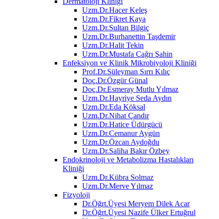
Dermatoloji Kliniği
Uzm.Dr.Hacer Keleş
Uzm.Dr.Fikret Kaya
Uzm.Dr.Sultan Bilgiç
Uzm.Dr.Burhanettin Taşdemir
Uzm.Dr.Halit Tekin
Uzm.Dr.Mustafa Çağrı Şahin
Enfeksiyon ve Klinik Mikrobiyoloji Kliniği
Prof.Dr.Süleyman Sırrı Kılıç
Doç.Dr.Özgür Günal
Doç.Dr.Esmeray Mutlu Yılmaz
Uzm.Dr.Hayriye Seda Aydın
Uzm.Dr.Eda Köksal
Uzm.Dr.Nihat Çandır
Uzm.Dr.Hatice Üdürgücü
Uzm.Dr.Cemanur Aygün
Uzm.Dr.Özcan Aydoğdu
Uzm.Dr.Saliha Bakır Özbey
Endokrinoloji ve Metabolizma Hastalıkları
Kliniği
Uzm.Dr.Kübra Solmaz
Uzm.Dr.Merve Yılmaz
Fizyoloji
Dr.Öğrt.Üyesi Meryem Dilek Acar
Dr.Öğrt.Üyesi Nazife Ülker Ertuğrul