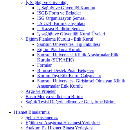
İş Sağlığı ve Güvenliği
İş Sağlığı ve Güvenliği Kanunu
İSGB Form ve Belgeler
İSG Organizasyon Şeması
İ.S.G.B. Birim Çalışanları
İş Kazası Bildirim Şeması
İş sağlığı ve Güvenliği Kurul Üyeleri
Eğitim Planlama Kurulu - Etik Kurul
Samsun Üniversitesi Tıp Fakültesi
Eğitim Planlama Kurulu
Samsun Üniverstesi Klinik Araştırmalar Etik
Kurulu (SÜKAEK)
Formlar
Bilimsel Destek Puan Belgeleri
Kurum Dışı Etik Kurul Çalışmaları
Samsun Üniversitesi Girişimsel Olmayan Klinik
Araştırmalar Etik Kurulu
Arge ve Projeler
Basın Medya ve İletişim Birimi
Sağlık Tesisi Değerlendirme ve Geliştirme Birimi
Hizmet Binalarımız
Şehir Hastanemiz
Eğitim ve Araştırma Hastanesi Yerleşkesi
Atakum Ek Hizmet Binası Yerleşkesi