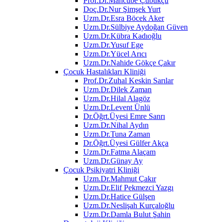
Prof.Dr.Mahcube Çubukçu
Doç.Dr.Nur Şimşek Yurt
Uzm.Dr.Esra Böcek Aker
Uzm.Dr.Sülbiye Aydoğan Güven
Uzm.Dr.Kübra Kadıoğlu
Uzm.Dr.Yusuf Ege
Uzm.Dr.Yücel Arıcı
Uzm.Dr.Nahide Gökçe Çakır
Çocuk Hastalıkları Kliniği
Prof.Dr.Zuhal Keskin Sarılar
Uzm.Dr.Dilek Zaman
Uzm.Dr.Hilal Alagöz
Uzm.Dr.Levent Ünlü
Dr.Öğrt.Üyesi Emre Sanrı
Uzm.Dr.Nihal Aydın
Uzm.Dr.Tuna Zaman
Dr.Öğrt.Üyesi Gülfer Akça
Uzm.Dr.Fatma Alaçam
Uzm.Dr.Günay Ay
Çocuk Psikiyatri Kliniği
Uzm.Dr.Mahmut Çakır
Uzm.Dr.Elif Pekmezci Yazgı
Uzm.Dr.Hatice Gülşen
Uzm.Dr.Neslişah Kurçaloğlu
Uzm.Dr.Damla Bulut Şahin