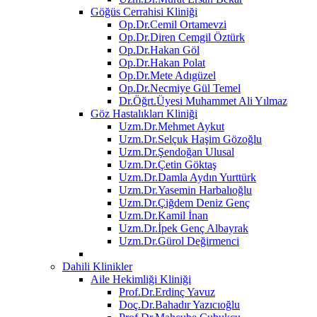
Göğüs Cerrahisi Kliniği
Op.Dr.Cemil Ortamevzi
Op.Dr.Diren Cemgil Öztürk
Op.Dr.Hakan Göl
Op.Dr.Hakan Polat
Op.Dr.Mete Adıgüzel
Op.Dr.Necmiye Gül Temel
Dr.Öğrt.Üyesi Muhammet Ali Yılmaz
Göz Hastalıkları Kliniği
Uzm.Dr.Mehmet Aykut
Uzm.Dr.Selçuk Haşim Gözoğlu
Uzm.Dr.Şendoğan Ulusal
Uzm.Dr.Çetin Göktaş
Uzm.Dr.Damla Aydın Yurttürk
Uzm.Dr.Yasemin Harbalıoğlu
Uzm.Dr.Çiğdem Deniz Genç
Uzm.Dr.Kamil İnan
Uzm.Dr.İpek Genç Albayrak
Uzm.Dr.Gürol Değirmenci
Dahili Klinikler
Aile Hekimliği Kliniği
Prof.Dr.Erdinç Yavuz
Doç.Dr.Bahadır Yazıcıoğlu