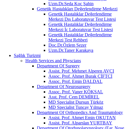
Uzm.Dr.Seda Koç Şahin
Genetik Hastalıkları Değerlendirme Merkezi
Genetik Hastalıklar Değerlendirme
Merkezi Dış Laboratuvar Test Listesi
Genetik Hastalıklar Değerlendirme
Merkezi İç Laboratuvar Test Listesi
Genetik Hastalıklar Değerlendirme
Merkezi Test Rehberi
Doç.Dr.Özlem Sezer
Uzm.Dr.Taner Karakaya
Sağlık Turizmi
Health Services and Physcians
Department Of Surgery
Assist. Prof. Mehmet Alperen AVCI
Assoc. Prof. Ahmet Burak ÇİFTCİ
Assoc. Prof. Emin DALDAL
Department Of Neurosurgery
Assoc. Prof. Vaner KÖKSAL
Asst. Prof. Cem DEMİREL
MD Specialist Dursun Türköz
MD Specialist Tuncay Yılmaz
Department Of Orthopedics And Traumatology
Assist. Prof. Ahmet Emin OKUTAN
Assist. Prof. Alparslan YURTBAY
Department Of Otorhınolaryngology (Ear, Nose,