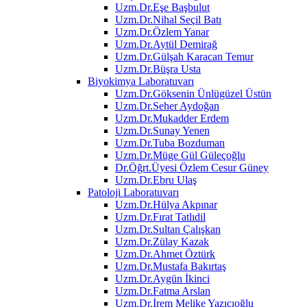
Uzm.Dr.Eşe Başbulut
Uzm.Dr.Nihal Seçil Batı
Uzm.Dr.Özlem Yanar
Uzm.Dr.Aytül Demirağ
Uzm.Dr.Gülşah Karacan Temur
Uzm.Dr.Büşra Usta
Biyokimya Laboratuvarı
Uzm.Dr.Göksenin Ünlügüzel Üstün
Uzm.Dr.Seher Aydoğan
Uzm.Dr.Mukadder Erdem
Uzm.Dr.Sunay Yenen
Uzm.Dr.Tuba Bozduman
Uzm.Dr.Müge Gül Güleçoğlu
Dr.Öğrt.Üyesi Özlem Cesur Güney
Uzm.Dr.Ebru Ulaş
Patoloji Laboratuvarı
Uzm.Dr.Hülya Akpınar
Uzm.Dr.Fırat Tatlıdil
Uzm.Dr.Sultan Çalışkan
Uzm.Dr.Zülay Kazak
Uzm.Dr.Ahmet Öztürk
Uzm.Dr.Mustafa Bakırtaş
Uzm.Dr.Aygün İkinci
Uzm.Dr.Fatma Arslan
Uzm.Dr.İrem Melike Yazıcıoğlu