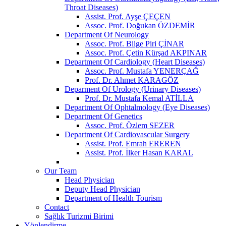
Throat Diseases)
Assist. Prof. Ayşe ÇEÇEN
Assoc. Prof. Doğukan ÖZDEMİR
Department Of Neurology
Assoc. Prof. Bilge Piri ÇİNAR
Assoc. Prof. Çetin Kürşad AKPINAR
Department Of Cardiology (Heart Diseases)
Assoc. Prof. Mustafa YENERÇAĞ
Prof. Dr. Ahmet KARAGÖZ
Deparment Of Urology (Urinary Diseases)
Prof. Dr. Mustafa Kemal ATİLLA
Department Of Ophtalmology (Eye Diseases)
Department Of Genetics
Assoc. Prof. Özlem SEZER
Department Of Cardiovascular Surgery
Assist. Prof. Emrah EREREN
Assist. Prof. İlker Hasan KARAL
Our Team
Head Physician
Deputy Head Physician
Department of Health Tourism
Contact
Sağlık Turizmi Birimi
Yönlendirme