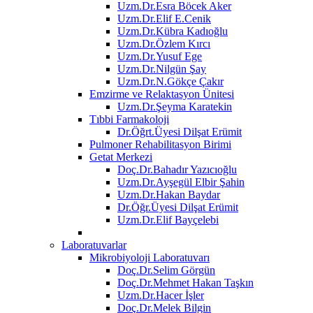
Uzm.Dr.Esra Böcek Aker
Uzm.Dr.Elif E.Cenik
Uzm.Dr.Kübra Kadıoğlu
Uzm.Dr.Özlem Kırcı
Uzm.Dr.Yusuf Ege
Uzm.Dr.Nilgün Şay
Uzm.Dr.N.Gökçe Çakır
Emzirme ve Relaktasyon Ünitesi
Uzm.Dr.Şeyma Karatekin
Tıbbi Farmakoloji
Dr.Öğrt.Üyesi Dilşat Erümit
Pulmoner Rehabilitasyon Birimi
Getat Merkezi
Doç.Dr.Bahadır Yazıcıoğlu
Uzm.Dr.Ayşegül Elbir Şahin
Uzm.Dr.Hakan Baydar
Dr.Öğr.Üyesi Dilşat Erümit
Uzm.Dr.Elif Bayçelebi
Laboratuvarlar
Mikrobiyoloji Laboratuvarı
Doç.Dr.Selim Görgün
Doç.Dr.Mehmet Hakan Taşkın
Uzm.Dr.Hacer İşler
Doç.Dr.Melek Bilgin