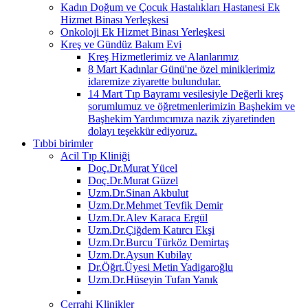
Kadın Doğum ve Çocuk Hastalıkları Hastanesi Ek
Hizmet Binası Yerleşkesi
Onkoloji Ek Hizmet Binası Yerleşkesi
Kreş ve Gündüz Bakım Evi
Kreş Hizmetlerimiz ve Alanlarımız
8 Mart Kadınlar Günü'ne özel miniklerimiz
idaremize ziyarette bulundular.
14 Mart Tıp Bayramı vesilesiyle Değerli kreş
sorumlumuz ve öğretmenlerimizin Başhekim ve
Başhekim Yardımcımıza nazik ziyaretinden
dolayı teşekkür ediyoruz.
Tıbbi birimler
Acil Tıp Kliniği
Doç.Dr.Murat Yücel
Doç.Dr.Murat Güzel
Uzm.Dr.Sinan Akbulut
Uzm.Dr.Mehmet Tevfik Demir
Uzm.Dr.Alev Karaca Ergül
Uzm.Dr.Çiğdem Katırcı Ekşi
Uzm.Dr.Burcu Türköz Demirtaş
Uzm.Dr.Aysun Kubilay
Dr.Öğrt.Üyesi Metin Yadigaroğlu
Uzm.Dr.Hüseyin Tufan Yanık
Cerrahi Klinikler