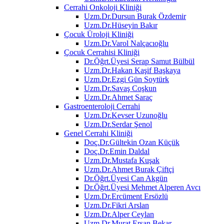
Cerrahi Onkoloji Kliniği
Uzm.Dr.Dursun Burak Özdemir
Uzm.Dr.Hüseyin Bakır
Çocuk Üroloji Kliniği
Uzm.Dr.Varol Nalçacıoğlu
Çocuk Cerrahisi Kliniği
Dr.Öğrt.Üyesi Serap Samut Bülbül
Uzm.Dr.Hakan Kaşif Başkaya
Uzm.Dr.Ezgi Gün Soytürk
Uzm.Dr.Savaş Coşkun
Uzm.Dr.Ahmet Saraç
Gastroenteroloji Cerrahi
Uzm.Dr.Kevser Uzunoğlu
Uzm.Dr.Serdar Şenol
Genel Cerrahi Kliniği
Doç.Dr.Gültekin Ozan Küçük
Doç.Dr.Emin Daldal
Uzm.Dr.Mustafa Kuşak
Uzm.Dr.Ahmet Burak Çiftçi
Dr.Öğrt.Üyesi Can Akgün
Dr.Öğrt.Üyesi Mehmet Alperen Avcı
Uzm.Dr.Ercüment Ersözlü
Uzm.Dr.Fikri Arslan
Uzm.Dr.Alper Ceylan
Uzm.Dr.Murat Ersan Bekar