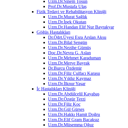
Uzm.Dr.Sinem Tosun
Prof.Dr.Mustafa Ulaş
Fizik Tedavi ve Rehabilitasyon Kliniği
Uzm.Dr.Murat Sağlık
Uzm.Dr.İpek Okutan
Uzm.Dr.Handan Elif Nur Bayrakyar
Göğüs Hastalıkları
Dr.Öğrt.Üyesi Esra Arslan Aksu
Uzm.Dr.Bilal Şengün
Uzm.Dr.Nezihe Gümüş
Doç.Dr.Nevra G. Aslan
Uzm.Dr.Mehmet Karaduman
Uzm.Dr.Merve Bayrak
Dr.Burcu Özdemir
Uzm.Dr.Filiz Çulfacı Karasu
Uzm.Dr.Yıldız Kaymaz
Uzm.Dr.İlknur Yaşar
İç Hastalıkları Kliniği
Uzm.Dr.Abdülcelil Kayabaş
Uzm.Dr.Özgür Terzi
Uzm.Dr.Filiz Koç
Uzm.Dr.Gül Gürses
Uzm.Dr.Hakkı Hamit Doğru
Uzm.Dr.Elif Gram Bacaksız
Uzm.Dr.Müsemma Oğuz