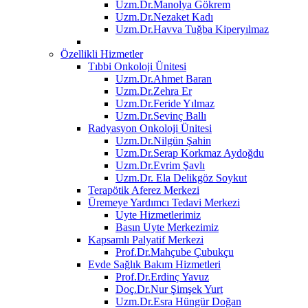
Uzm.Dr.Manolya Gökrem
Uzm.Dr.Nezaket Kadı
Uzm.Dr.Havva Tuğba Kiperyılmaz
Özellikli Hizmetler
Tıbbi Onkoloji Ünitesi
Uzm.Dr.Ahmet Baran
Uzm.Dr.Zehra Er
Uzm.Dr.Feride Yılmaz
Uzm.Dr.Sevinç Ballı
Radyasyon Onkoloji Ünitesi
Uzm.Dr.Nilgün Şahin
Uzm.Dr.Serap Korkmaz Aydoğdu
Uzm.Dr.Evrim Şavlı
Uzm.Dr. Ela Delikgöz Soykut
Terapötik Aferez Merkezi
Üremeye Yardımcı Tedavi Merkezi
Uyte Hizmetlerimiz
Basın Uyte Merkezimiz
Kapsamlı Palyatif Merkezi
Prof.Dr.Mahçube Çubukçu
Evde Sağlık Bakım Hizmetleri
Prof.Dr.Erdinç Yavuz
Doç.Dr.Nur Şimşek Yurt
Uzm.Dr.Esra Hüngür Doğan