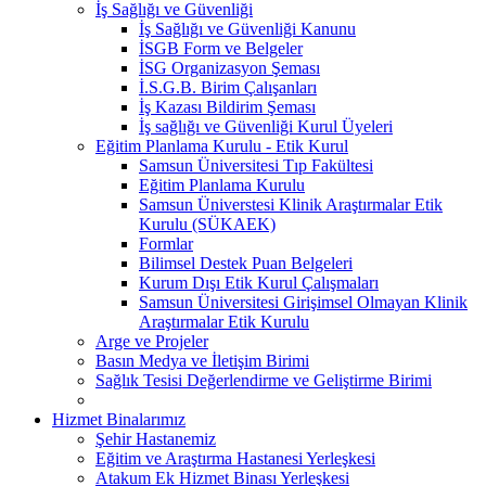
İş Sağlığı ve Güvenliği
İş Sağlığı ve Güvenliği Kanunu
İSGB Form ve Belgeler
İSG Organizasyon Şeması
İ.S.G.B. Birim Çalışanları
İş Kazası Bildirim Şeması
İş sağlığı ve Güvenliği Kurul Üyeleri
Eğitim Planlama Kurulu - Etik Kurul
Samsun Üniversitesi Tıp Fakültesi
Eğitim Planlama Kurulu
Samsun Üniverstesi Klinik Araştırmalar Etik
Kurulu (SÜKAEK)
Formlar
Bilimsel Destek Puan Belgeleri
Kurum Dışı Etik Kurul Çalışmaları
Samsun Üniversitesi Girişimsel Olmayan Klinik
Araştırmalar Etik Kurulu
Arge ve Projeler
Basın Medya ve İletişim Birimi
Sağlık Tesisi Değerlendirme ve Geliştirme Birimi
Hizmet Binalarımız
Şehir Hastanemiz
Eğitim ve Araştırma Hastanesi Yerleşkesi
Atakum Ek Hizmet Binası Yerleşkesi