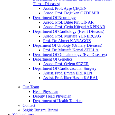
Throat Diseases)
Assist. Prof. Ayşe ÇEÇEN
Assoc. Prof. Doğukan ÖZDEMİR
Department Of Neurology
Assoc. Prof. Bilge Piri ÇİNAR
Assoc. Prof. Çetin Kürşad AKPINAR
Department Of Cardiology (Heart Diseases)
Assoc. Prof. Mustafa YENERÇAĞ
Prof. Dr. Ahmet KARAGÖZ
Deparment Of Urology (Urinary Diseases)
Prof. Dr. Mustafa Kemal ATİLLA
Department Of Ophtalmology (Eye Diseases)
Department Of Genetics
Assoc. Prof. Özlem SEZER
Department Of Cardiovascular Surgery
Assist. Prof. Emrah EREREN
Assist. Prof. İlker Hasan KARAL
Our Team
Head Physician
Deputy Head Physician
Department of Health Tourism
Contact
Sağlık Turizmi Birimi
Yönlendirme