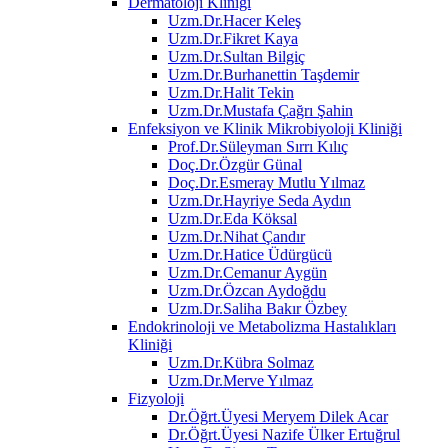
Dermatoloji Kliniği
Uzm.Dr.Hacer Keleş
Uzm.Dr.Fikret Kaya
Uzm.Dr.Sultan Bilgiç
Uzm.Dr.Burhanettin Taşdemir
Uzm.Dr.Halit Tekin
Uzm.Dr.Mustafa Çağrı Şahin
Enfeksiyon ve Klinik Mikrobiyoloji Kliniği
Prof.Dr.Süleyman Sırrı Kılıç
Doç.Dr.Özgür Günal
Doç.Dr.Esmeray Mutlu Yılmaz
Uzm.Dr.Hayriye Seda Aydın
Uzm.Dr.Eda Köksal
Uzm.Dr.Nihat Çandır
Uzm.Dr.Hatice Üdürgücü
Uzm.Dr.Cemanur Aygün
Uzm.Dr.Özcan Aydoğdu
Uzm.Dr.Saliha Bakır Özbey
Endokrinoloji ve Metabolizma Hastalıkları
Kliniği
Uzm.Dr.Kübra Solmaz
Uzm.Dr.Merve Yılmaz
Fizyoloji
Dr.Öğrt.Üyesi Meryem Dilek Acar
Dr.Öğrt.Üyesi Nazife Ülker Ertuğrul