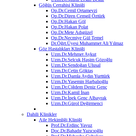
Göğüs Cerrahisi Kliniği
Op.Dr.Cemil Ortamevzi
Op.Dr.Diren Cemgil Öztürk
Op.Dr.Hakan Göl
Op.Dr.Hakan Polat
Op.Dr.Mete Adıgüzel
Op.Dr.Necmiye Gül Temel
Dr.Öğrt.Üyesi Muhammet Ali Yılmaz
Göz Hastalıkları Kliniği
Uzm.Dr.Mehmet Aykut
Uzm.Dr.Selçuk Haşim Gözoğlu
Uzm.Dr.Şendoğan Ulusal
Uzm.Dr.Çetin Göktaş
Uzm.Dr.Damla Aydın Yurttürk
Uzm.Dr.Yasemin Harbalıoğlu
Uzm.Dr.Çiğdem Deniz Genç
Uzm.Dr.Kamil İnan
Uzm.Dr.İpek Genç Albayrak
Uzm.Dr.Gürol Değirmenci
Dahili Klinikler
Aile Hekimliği Kliniği
Prof.Dr.Erdinç Yavuz
Doç.Dr.Bahadır Yazıcıoğlu