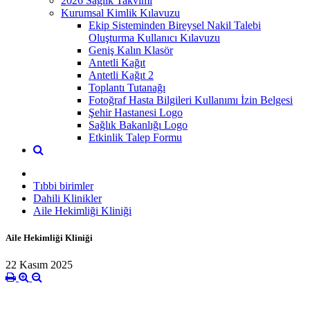
2026 Sağlık Takvimi
Kurumsal Kimlik Kılavuzu
Ekip Sisteminden Bireysel Nakil Talebi
Oluşturma Kullanıcı Kılavuzu
Geniş Kalın Klasör
Antetli Kağıt
Antetli Kağıt 2
Toplantı Tutanağı
Fotoğraf Hasta Bilgileri Kullanımı İzin Belgesi
Şehir Hastanesi Logo
Sağlık Bakanlığı Logo
Etkinlik Talep Formu
Tıbbi birimler
Dahili Klinikler
Aile Hekimliği Kliniği
Aile Hekimliği Kliniği
22 Kasım 2025