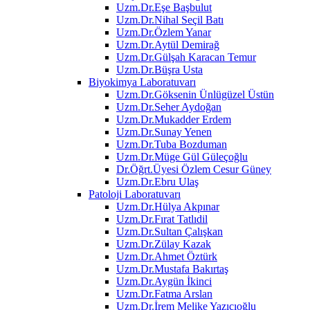
Uzm.Dr.Eşe Başbulut
Uzm.Dr.Nihal Seçil Batı
Uzm.Dr.Özlem Yanar
Uzm.Dr.Aytül Demirağ
Uzm.Dr.Gülşah Karacan Temur
Uzm.Dr.Büşra Usta
Biyokimya Laboratuvarı
Uzm.Dr.Göksenin Ünlügüzel Üstün
Uzm.Dr.Seher Aydoğan
Uzm.Dr.Mukadder Erdem
Uzm.Dr.Sunay Yenen
Uzm.Dr.Tuba Bozduman
Uzm.Dr.Müge Gül Güleçoğlu
Dr.Öğrt.Üyesi Özlem Cesur Güney
Uzm.Dr.Ebru Ulaş
Patoloji Laboratuvarı
Uzm.Dr.Hülya Akpınar
Uzm.Dr.Fırat Tatlıdil
Uzm.Dr.Sultan Çalışkan
Uzm.Dr.Zülay Kazak
Uzm.Dr.Ahmet Öztürk
Uzm.Dr.Mustafa Bakırtaş
Uzm.Dr.Aygün İkinci
Uzm.Dr.Fatma Arslan
Uzm.Dr.İrem Melike Yazıcıoğlu