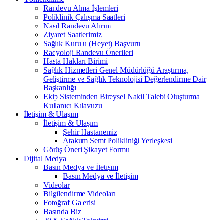
Randevu Alma İşlemleri
Poliklinik Çalışma Saatleri
Nasıl Randevu Alırım
Ziyaret Saatlerimiz
Sağlık Kurulu (Heyet) Başvuru
Radyoloji Randevu Önerileri
Hasta Hakları Birimi
Sağlık Hizmetleri Genel Müdürlüğü Araştırma,
Geliştirme ve Sağlık Teknolojisi Değerlendirme Dair
Başkanlığı
Ekip Sisteminden Bireysel Nakil Talebi Oluşturma
Kullanıcı Kılavuzu
İletişim & Ulaşım
İletişim & Ulaşım
Şehir Hastanemiz
Atakum Semt Polikliniği Yerleşkesi
Görüş Öneri Şikayet Formu
Dijital Medya
Basın Medya ve İletişim
Basın Medya ve İletişim
Videolar
Bilgilendirme Videoları
Fotoğraf Galerisi
Basında Biz