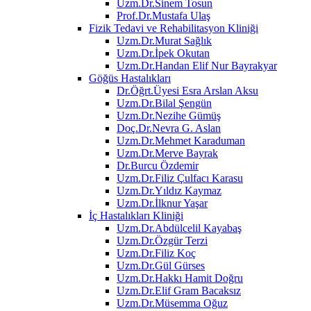
Uzm.Dr.Sinem Tosun
Prof.Dr.Mustafa Ulaş
Fizik Tedavi ve Rehabilitasyon Kliniği
Uzm.Dr.Murat Sağlık
Uzm.Dr.İpek Okutan
Uzm.Dr.Handan Elif Nur Bayrakyar
Göğüs Hastalıkları
Dr.Öğrt.Üyesi Esra Arslan Aksu
Uzm.Dr.Bilal Şengün
Uzm.Dr.Nezihe Gümüş
Doç.Dr.Nevra G. Aslan
Uzm.Dr.Mehmet Karaduman
Uzm.Dr.Merve Bayrak
Dr.Burcu Özdemir
Uzm.Dr.Filiz Çulfacı Karasu
Uzm.Dr.Yıldız Kaymaz
Uzm.Dr.İlknur Yaşar
İç Hastalıkları Kliniği
Uzm.Dr.Abdülcelil Kayabaş
Uzm.Dr.Özgür Terzi
Uzm.Dr.Filiz Koç
Uzm.Dr.Gül Gürses
Uzm.Dr.Hakkı Hamit Doğru
Uzm.Dr.Elif Gram Bacaksız
Uzm.Dr.Müsemma Oğuz