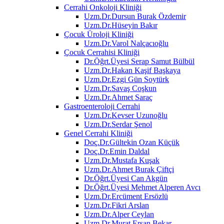
Cerrahi Onkoloji Kliniği
Uzm.Dr.Dursun Burak Özdemir
Uzm.Dr.Hüseyin Bakır
Çocuk Üroloji Kliniği
Uzm.Dr.Varol Nalçacıoğlu
Çocuk Cerrahisi Kliniği
Dr.Öğrt.Üyesi Serap Samut Bülbül
Uzm.Dr.Hakan Kaşif Başkaya
Uzm.Dr.Ezgi Gün Soytürk
Uzm.Dr.Savaş Coşkun
Uzm.Dr.Ahmet Saraç
Gastroenteroloji Cerrahi
Uzm.Dr.Kevser Uzunoğlu
Uzm.Dr.Serdar Şenol
Genel Cerrahi Kliniği
Doç.Dr.Gültekin Ozan Küçük
Doç.Dr.Emin Daldal
Uzm.Dr.Mustafa Kuşak
Uzm.Dr.Ahmet Burak Çiftçi
Dr.Öğrt.Üyesi Can Akgün
Dr.Öğrt.Üyesi Mehmet Alperen Avcı
Uzm.Dr.Ercüment Ersözlü
Uzm.Dr.Fikri Arslan
Uzm.Dr.Alper Ceylan
Uzm.Dr.Murat Ersan Bekar