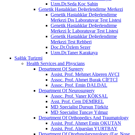
Uzm.Dr.Seda Koç Şahin
Genetik Hastalıkları Değerlendirme Merkezi
Genetik Hastalıklar Değerlendirme
Merkezi Dış Laboratuvar Test Listesi
Genetik Hastalıklar Değerlendirme
Merkezi İç Laboratuvar Test Listesi
Genetik Hastalıklar Değerlendirme
Merkezi Test Rehberi
Doç.Dr.Özlem Sezer
Uzm.Dr.Taner Karakaya
Sağlık Turizmi
Health Services and Physcians
Department Of Surgery
Assist. Prof. Mehmet Alperen AVCI
Assoc. Prof. Ahmet Burak ÇİFTCİ
Assoc. Prof. Emin DALDAL
Department Of Neurosurgery
Assoc. Prof. Vaner KÖKSAL
Asst. Prof. Cem DEMİREL
MD Specialist Dursun Türköz
MD Specialist Tuncay Yılmaz
Department Of Orthopedics And Traumatology
Assist. Prof. Ahmet Emin OKUTAN
Assist. Prof. Alparslan YURTBAY
Department Of Otorhınolaryngology (Ear, Nose,