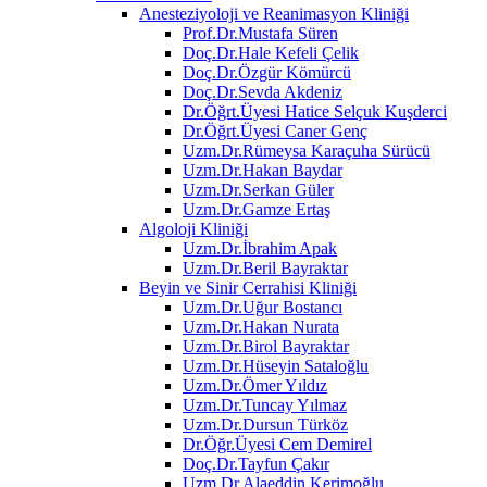
Anesteziyoloji ve Reanimasyon Kliniği
Prof.Dr.Mustafa Süren
Doç.Dr.Hale Kefeli Çelik
Doç.Dr.Özgür Kömürcü
Doç.Dr.Sevda Akdeniz
Dr.Öğrt.Üyesi Hatice Selçuk Kuşderci
Dr.Öğrt.Üyesi Caner Genç
Uzm.Dr.Rümeysa Karaçuha Sürücü
Uzm.Dr.Hakan Baydar
Uzm.Dr.Serkan Güler
Uzm.Dr.Gamze Ertaş
Algoloji Kliniği
Uzm.Dr.İbrahim Apak
Uzm.Dr.Beril Bayraktar
Beyin ve Sinir Cerrahisi Kliniği
Uzm.Dr.Uğur Bostancı
Uzm.Dr.Hakan Nurata
Uzm.Dr.Birol Bayraktar
Uzm.Dr.Hüseyin Sataloğlu
Uzm.Dr.Ömer Yıldız
Uzm.Dr.Tuncay Yılmaz
Uzm.Dr.Dursun Türköz
Dr.Öğr.Üyesi Cem Demirel
Doç.Dr.Tayfun Çakır
Uzm.Dr.Alaeddin Kerimoğlu