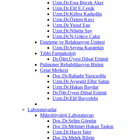
Uzm.Dr.Esra Böcek Aker
Uzm.Dr.Elif E.Cenik
Uzm.Dr.Kübra Kadıoğlu
Uzm.Dr.Özlem Kırcı
Uzm.Dr.Yusuf Ege
Uzm.Dr.Nilgün Şay
Uzm.Dr.N.Gökçe Çakır
Emzirme ve Relaktasyon Ünitesi
Uzm.Dr.Şeyma Karatekin
Tıbbi Farmakoloji
Dr.Öğrt.Üyesi Dilşat Erümit
Pulmoner Rehabilitasyon Birimi
Getat Merkezi
Doç.Dr.Bahadır Yazıcıoğlu
Uzm.Dr.Ayşegül Elbir Şahin
Uzm.Dr.Hakan Baydar
Dr.Öğr.Üyesi Dilşat Erümit
Uzm.Dr.Elif Bayçelebi
Laboratuvarlar
Mikrobiyoloji Laboratuvarı
Doç.Dr.Selim Görgün
Doç.Dr.Mehmet Hakan Taşkın
Uzm.Dr.Hacer İşler
Doç.Dr.Melek Bilgin