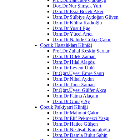
Prof.Dr.Mahcube Çubukçu
Doç.Dr.Nur Şimşek Yurt
Uzm.Dr.Esra Böcek Aker
Uzm.Dr.Sülbiye Aydoğan Güven
Uzm.Dr.Kübra Kadıoğlu
Uzm.Dr.Yusuf Ege
Uzm.Dr.Yücel Arıcı
Uzm.Dr.Nahide Gökçe Çakır
Çocuk Hastalıkları Kliniği
Prof.Dr.Zuhal Keskin Sarılar
Uzm.Dr.Dilek Zaman
Uzm.Dr.Hilal Alagöz
Uzm.Dr.Levent Ünlü
Dr.Öğrt.Üyesi Emre Sanrı
Uzm.Dr.Nihal Aydın
Uzm.Dr.Tuna Zaman
Dr.Öğrt.Üyesi Gülfer Akça
Uzm.Dr.Fatma Alaçam
Uzm.Dr.Günay Ay
Çocuk Psikiyatri Kliniği
Uzm.Dr.Mahmut Çakır
Uzm.Dr.Elif Pekmezci Yazgı
Uzm.Dr.Hatice Gülşen
Uzm.Dr.Neslişah Kurçaloğlu
Uzm.Dr.Damla Bulut Şahin