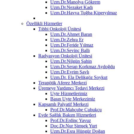
Uzm.Dr.Manolya Gökrem
Uzm.Dr.Nezaket Kadı
Uzm.Dr.Havva Tuğba Kiperyılmaz
Özellikli Hizmetler
Tıbbi Onkoloji Ünitesi
Uzm.Dr.Ahmet Baran
Uzm.Dr.Zehra Er
Uzm.Dr.Feride Yılmaz
Uzm.Dr.Sevinç Ballı
Radyasyon Onkoloji Ünitesi
Uzm.Dr.Nilgün Şahin
Uzm.Dr.Serap Korkmaz Aydoğdu
Uzm.Dr.Evrim Şavlı
Uzm.Dr. Ela Delikgöz Soykut
Terapötik Aferez Merkezi
Üremeye Yardımcı Tedavi Merkezi
Uyte Hizmetlerimiz
Basın Uyte Merkezimiz
Kapsamlı Palyatif Merkezi
Prof.Dr.Mahçube Çubukçu
Evde Sağlık Bakım Hizmetleri
Prof.Dr.Erdinç Yavuz
Doç.Dr.Nur Şimşek Yurt
Uzm.Dr.Esra Hüngür Doğan