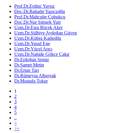
Prof.Dr.Erdinç Yavuz
Doç.Dr.Bahadır Yazıcıoğlu
Prof.Dr.Mahcube Çubukçu
Doç.Dr.Nur Şimşek Yurt
Uzm.Dr.Esra Böcek Aker
Uzm.Dr.Sülbiye Aydoğan Güven
Uzm.Dr.Kübra Kadıoğlu
Uzm.Dr.Yusuf Ege
Uzm.Dr.Yücel Arıcı
Uzm.Dr.Nahide Gökçe Çakır
Dr.Erdoğan Semiz
Dr.Samet Metin
Dr.Ertan Tarı
Dr.Rümeysa Albayrak
Dr.Mustafa Tokur
1
2
3
4
5
..
>
>>