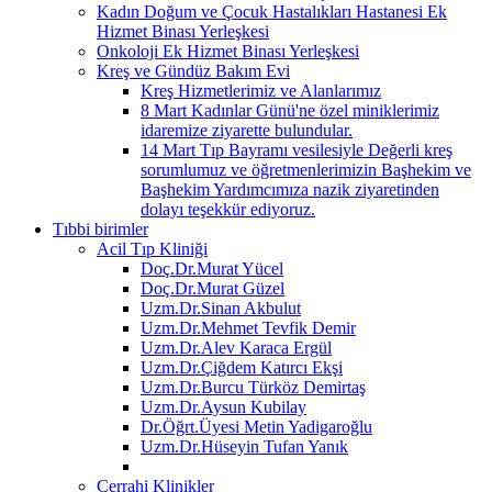
Kadın Doğum ve Çocuk Hastalıkları Hastanesi Ek
Hizmet Binası Yerleşkesi
Onkoloji Ek Hizmet Binası Yerleşkesi
Kreş ve Gündüz Bakım Evi
Kreş Hizmetlerimiz ve Alanlarımız
8 Mart Kadınlar Günü'ne özel miniklerimiz
idaremize ziyarette bulundular.
14 Mart Tıp Bayramı vesilesiyle Değerli kreş
sorumlumuz ve öğretmenlerimizin Başhekim ve
Başhekim Yardımcımıza nazik ziyaretinden
dolayı teşekkür ediyoruz.
Tıbbi birimler
Acil Tıp Kliniği
Doç.Dr.Murat Yücel
Doç.Dr.Murat Güzel
Uzm.Dr.Sinan Akbulut
Uzm.Dr.Mehmet Tevfik Demir
Uzm.Dr.Alev Karaca Ergül
Uzm.Dr.Çiğdem Katırcı Ekşi
Uzm.Dr.Burcu Türköz Demirtaş
Uzm.Dr.Aysun Kubilay
Dr.Öğrt.Üyesi Metin Yadigaroğlu
Uzm.Dr.Hüseyin Tufan Yanık
Cerrahi Klinikler