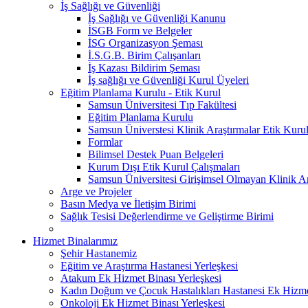
İş Sağlığı ve Güvenliği
İş Sağlığı ve Güvenliği Kanunu
İSGB Form ve Belgeler
İSG Organizasyon Şeması
İ.S.G.B. Birim Çalışanları
İş Kazası Bildirim Şeması
İş sağlığı ve Güvenliği Kurul Üyeleri
Eğitim Planlama Kurulu - Etik Kurul
Samsun Üniversitesi Tıp Fakültesi
Eğitim Planlama Kurulu
Samsun Üniverstesi Klinik Araştırmalar Etik Ku
Formlar
Bilimsel Destek Puan Belgeleri
Kurum Dışı Etik Kurul Çalışmaları
Samsun Üniversitesi Girişimsel Olmayan Klinik Ar
Arge ve Projeler
Basın Medya ve İletişim Birimi
Sağlık Tesisi Değerlendirme ve Geliştirme Birimi
Hizmet Binalarımız
Şehir Hastanemiz
Eğitim ve Araştırma Hastanesi Yerleşkesi
Atakum Ek Hizmet Binası Yerleşkesi
Kadın Doğum ve Çocuk Hastalıkları Hastanesi Ek Hizmet
Onkoloji Ek Hizmet Binası Yerleşkesi