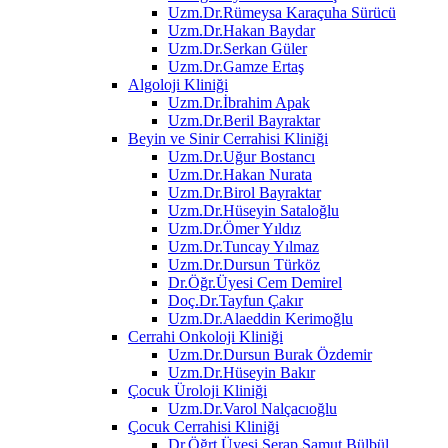
Uzm.Dr.Rümeysa Karaçuha Sürücü
Uzm.Dr.Hakan Baydar
Uzm.Dr.Serkan Güler
Uzm.Dr.Gamze Ertaş
Algoloji Kliniği
Uzm.Dr.İbrahim Apak
Uzm.Dr.Beril Bayraktar
Beyin ve Sinir Cerrahisi Kliniği
Uzm.Dr.Uğur Bostancı
Uzm.Dr.Hakan Nurata
Uzm.Dr.Birol Bayraktar
Uzm.Dr.Hüseyin Sataloğlu
Uzm.Dr.Ömer Yıldız
Uzm.Dr.Tuncay Yılmaz
Uzm.Dr.Dursun Türköz
Dr.Öğr.Üyesi Cem Demirel
Doç.Dr.Tayfun Çakır
Uzm.Dr.Alaeddin Kerimoğlu
Cerrahi Onkoloji Kliniği
Uzm.Dr.Dursun Burak Özdemir
Uzm.Dr.Hüseyin Bakır
Çocuk Üroloji Kliniği
Uzm.Dr.Varol Nalçacıoğlu
Çocuk Cerrahisi Kliniği
Dr.Öğrt.Üyesi Serap Samut Bülbül