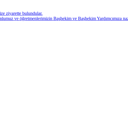
ze ziyarette bulundular.
umlumuz ve öğretmenlerimizin Başhekim ve Başhekim Yardımcımıza nazi