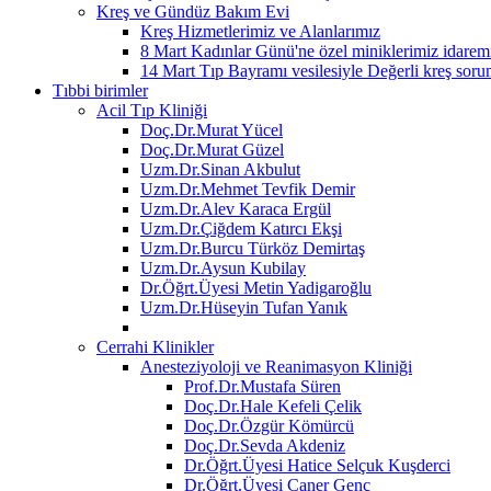
Kreş ve Gündüz Bakım Evi
Kreş Hizmetlerimiz ve Alanlarımız
8 Mart Kadınlar Günü'ne özel miniklerimiz idaremi
14 Mart Tıp Bayramı vesilesiyle Değerli kreş sor
Tıbbi birimler
Acil Tıp Kliniği
Doç.Dr.Murat Yücel
Doç.Dr.Murat Güzel
Uzm.Dr.Sinan Akbulut
Uzm.Dr.Mehmet Tevfik Demir
Uzm.Dr.Alev Karaca Ergül
Uzm.Dr.Çiğdem Katırcı Ekşi
Uzm.Dr.Burcu Türköz Demirtaş
Uzm.Dr.Aysun Kubilay
Dr.Öğrt.Üyesi Metin Yadigaroğlu
Uzm.Dr.Hüseyin Tufan Yanık
Cerrahi Klinikler
Anesteziyoloji ve Reanimasyon Kliniği
Prof.Dr.Mustafa Süren
Doç.Dr.Hale Kefeli Çelik
Doç.Dr.Özgür Kömürcü
Doç.Dr.Sevda Akdeniz
Dr.Öğrt.Üyesi Hatice Selçuk Kuşderci
Dr.Öğrt.Üyesi Caner Genç