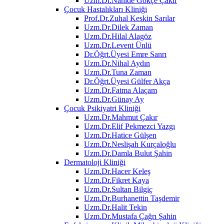
Uzm.Dr.Nahide Gökçe Çakır
Çocuk Hastalıkları Kliniği
Prof.Dr.Zuhal Keskin Sarılar
Uzm.Dr.Dilek Zaman
Uzm.Dr.Hilal Alagöz
Uzm.Dr.Levent Ünlü
Dr.Öğrt.Üyesi Emre Sanrı
Uzm.Dr.Nihal Aydın
Uzm.Dr.Tuna Zaman
Dr.Öğrt.Üyesi Gülfer Akça
Uzm.Dr.Fatma Alaçam
Uzm.Dr.Günay Ay
Çocuk Psikiyatri Kliniği
Uzm.Dr.Mahmut Çakır
Uzm.Dr.Elif Pekmezci Yazgı
Uzm.Dr.Hatice Gülşen
Uzm.Dr.Neslişah Kurçaloğlu
Uzm.Dr.Damla Bulut Şahin
Dermatoloji Kliniği
Uzm.Dr.Hacer Keleş
Uzm.Dr.Fikret Kaya
Uzm.Dr.Sultan Bilgiç
Uzm.Dr.Burhanettin Taşdemir
Uzm.Dr.Halit Tekin
Uzm.Dr.Mustafa Çağrı Şahin