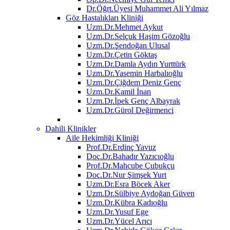
Dr.Öğrt.Üyesi Muhammet Ali Yılmaz
Göz Hastalıkları Kliniği
Uzm.Dr.Mehmet Aykut
Uzm.Dr.Selçuk Haşim Gözoğlu
Uzm.Dr.Şendoğan Ulusal
Uzm.Dr.Çetin Göktaş
Uzm.Dr.Damla Aydın Yurttürk
Uzm.Dr.Yasemin Harbalıoğlu
Uzm.Dr.Çiğdem Deniz Genç
Uzm.Dr.Kamil İnan
Uzm.Dr.İpek Genç Albayrak
Uzm.Dr.Gürol Değirmenci
Dahili Klinikler
Aile Hekimliği Kliniği
Prof.Dr.Erdinç Yavuz
Doç.Dr.Bahadır Yazıcıoğlu
Prof.Dr.Mahcube Çubukçu
Doç.Dr.Nur Şimşek Yurt
Uzm.Dr.Esra Böcek Aker
Uzm.Dr.Sülbiye Aydoğan Güven
Uzm.Dr.Kübra Kadıoğlu
Uzm.Dr.Yusuf Ege
Uzm.Dr.Yücel Arıcı