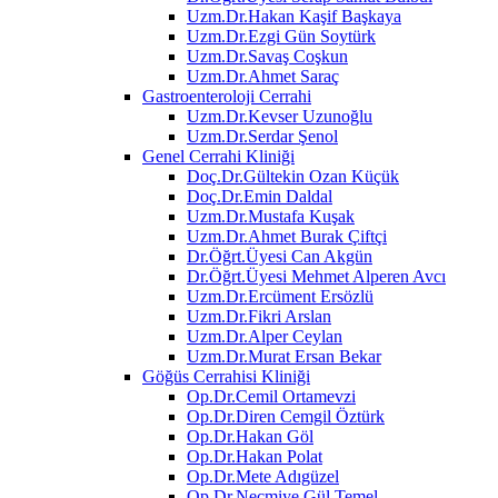
Uzm.Dr.Hakan Kaşif Başkaya
Uzm.Dr.Ezgi Gün Soytürk
Uzm.Dr.Savaş Coşkun
Uzm.Dr.Ahmet Saraç
Gastroenteroloji Cerrahi
Uzm.Dr.Kevser Uzunoğlu
Uzm.Dr.Serdar Şenol
Genel Cerrahi Kliniği
Doç.Dr.Gültekin Ozan Küçük
Doç.Dr.Emin Daldal
Uzm.Dr.Mustafa Kuşak
Uzm.Dr.Ahmet Burak Çiftçi
Dr.Öğrt.Üyesi Can Akgün
Dr.Öğrt.Üyesi Mehmet Alperen Avcı
Uzm.Dr.Ercüment Ersözlü
Uzm.Dr.Fikri Arslan
Uzm.Dr.Alper Ceylan
Uzm.Dr.Murat Ersan Bekar
Göğüs Cerrahisi Kliniği
Op.Dr.Cemil Ortamevzi
Op.Dr.Diren Cemgil Öztürk
Op.Dr.Hakan Göl
Op.Dr.Hakan Polat
Op.Dr.Mete Adıgüzel
Op.Dr.Necmiye Gül Temel