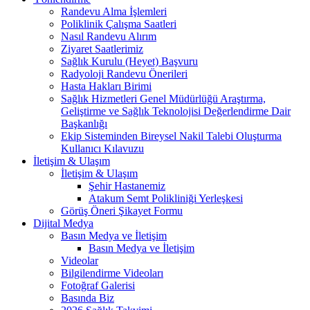
Randevu Alma İşlemleri
Poliklinik Çalışma Saatleri
Nasıl Randevu Alırım
Ziyaret Saatlerimiz
Sağlık Kurulu (Heyet) Başvuru
Radyoloji Randevu Önerileri
Hasta Hakları Birimi
Sağlık Hizmetleri Genel Müdürlüğü Araştırma,
Geliştirme ve Sağlık Teknolojisi Değerlendirme Dair
Başkanlığı
Ekip Sisteminden Bireysel Nakil Talebi Oluşturma
Kullanıcı Kılavuzu
İletişim & Ulaşım
İletişim & Ulaşım
Şehir Hastanemiz
Atakum Semt Polikliniği Yerleşkesi
Görüş Öneri Şikayet Formu
Dijital Medya
Basın Medya ve İletişim
Basın Medya ve İletişim
Videolar
Bilgilendirme Videoları
Fotoğraf Galerisi
Basında Biz