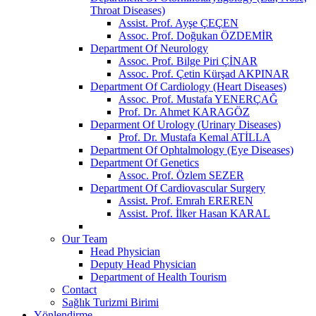
Throat Diseases)
Assist. Prof. Ayşe ÇEÇEN
Assoc. Prof. Doğukan ÖZDEMİR
Department Of Neurology
Assoc. Prof. Bilge Piri ÇİNAR
Assoc. Prof. Çetin Kürşad AKPINAR
Department Of Cardiology (Heart Diseases)
Assoc. Prof. Mustafa YENERÇAĞ
Prof. Dr. Ahmet KARAGÖZ
Deparment Of Urology (Urinary Diseases)
Prof. Dr. Mustafa Kemal ATİLLA
Department Of Ophtalmology (Eye Diseases)
Department Of Genetics
Assoc. Prof. Özlem SEZER
Department Of Cardiovascular Surgery
Assist. Prof. Emrah EREREN
Assist. Prof. İlker Hasan KARAL
Our Team
Head Physician
Deputy Head Physician
Department of Health Tourism
Contact
Sağlık Turizmi Birimi
Yönlendirme