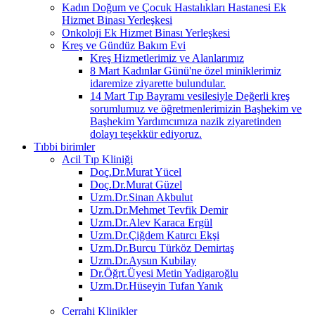
Kadın Doğum ve Çocuk Hastalıkları Hastanesi Ek
Hizmet Binası Yerleşkesi
Onkoloji Ek Hizmet Binası Yerleşkesi
Kreş ve Gündüz Bakım Evi
Kreş Hizmetlerimiz ve Alanlarımız
8 Mart Kadınlar Günü'ne özel miniklerimiz
idaremize ziyarette bulundular.
14 Mart Tıp Bayramı vesilesiyle Değerli kreş
sorumlumuz ve öğretmenlerimizin Başhekim ve
Başhekim Yardımcımıza nazik ziyaretinden
dolayı teşekkür ediyoruz.
Tıbbi birimler
Acil Tıp Kliniği
Doç.Dr.Murat Yücel
Doç.Dr.Murat Güzel
Uzm.Dr.Sinan Akbulut
Uzm.Dr.Mehmet Tevfik Demir
Uzm.Dr.Alev Karaca Ergül
Uzm.Dr.Çiğdem Katırcı Ekşi
Uzm.Dr.Burcu Türköz Demirtaş
Uzm.Dr.Aysun Kubilay
Dr.Öğrt.Üyesi Metin Yadigaroğlu
Uzm.Dr.Hüseyin Tufan Yanık
Cerrahi Klinikler