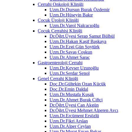
Cerrahi Onkoloji Kliniği
Uzm.Dr.Dursun Burak Özdemir
Uzm.Dr.Hüseyin Bakır
Çocuk Üroloji Kliniği
Uzm.Dr.Varol Nalçacıoğlu
Çocuk Cerrahisi Kliniği
Dr.Öğrt.Üyesi Serap Samut Bülbül
Uzm.Dr.Hakan Kaşif Başkaya
Uzm.Dr.Ezgi Gün Soytürk
Uzm.Dr.Savaş Coşkun
Uzm.Dr.Ahmet Saraç
Gastroenteroloji Cerrahi
Uzm.Dr.Kevser Uzunoğlu
Uzm.Dr.Serdar Şenol
Genel Cerrahi Kliniği
Doç.Dr.Gültekin Ozan Küçük
Doç.Dr.Emin Daldal
Uzm.Dr.Mustafa Kuşak
Uzm.Dr.Ahmet Burak Çiftçi
Dr.Öğrt.Üyesi Can Akgün
Dr.Öğrt.Üyesi Mehmet Alperen Avcı
Uzm.Dr.Ercüment Ersözlü
Uzm.Dr.Fikri Arslan
Uzm.Dr.Alper Ceylan
Uzm.Dr.Murat Ersan Bekar