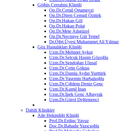
Göğüs Cerrahisi Kliniği
Op.Dr.Cemil Ortamevzi
Op.Dr.Diren Cemgil Öztürk
Op.Dr.Hakan Göl
Op.Dr.Hakan Polat
Op.Dr.Mete Adıgüzel
Op.Dr.Necmiye Gül Temel
Dr.Öğrt.Üyesi Muhammet Ali Yılmaz
Göz Hastalıkları Kliniği
Uzm.Dr.Mehmet Aykut
Uzm.Dr.Selçuk Haşim Gözoğlu
Uzm.Dr.Şendoğan Ulusal
Uzm.Dr.Çetin Göktaş
Uzm.Dr.Damla Aydın Yurttürk
Uzm.Dr.Yasemin Harbalıoğlu
Uzm.Dr.Çiğdem Deniz Genç
Uzm.Dr.Kamil İnan
Uzm.Dr.İpek Genç Albayrak
Uzm.Dr.Gürol Değirmenci
Dahili Klinikler
Aile Hekimliği Kliniği
Prof.Dr.Erdinç Yavuz
Doç.Dr.Bahadır Yazıcıoğlu