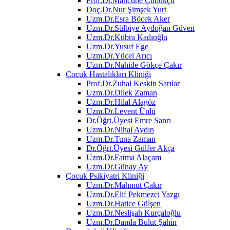
Prof.Dr.Mahcube Çubukçu
Doç.Dr.Nur Şimşek Yurt
Uzm.Dr.Esra Böcek Aker
Uzm.Dr.Sülbiye Aydoğan Güven
Uzm.Dr.Kübra Kadıoğlu
Uzm.Dr.Yusuf Ege
Uzm.Dr.Yücel Arıcı
Uzm.Dr.Nahide Gökçe Çakır
Çocuk Hastalıkları Kliniği
Prof.Dr.Zuhal Keskin Sarılar
Uzm.Dr.Dilek Zaman
Uzm.Dr.Hilal Alagöz
Uzm.Dr.Levent Ünlü
Dr.Öğrt.Üyesi Emre Sanrı
Uzm.Dr.Nihal Aydın
Uzm.Dr.Tuna Zaman
Dr.Öğrt.Üyesi Gülfer Akça
Uzm.Dr.Fatma Alaçam
Uzm.Dr.Günay Ay
Çocuk Psikiyatri Kliniği
Uzm.Dr.Mahmut Çakır
Uzm.Dr.Elif Pekmezci Yazgı
Uzm.Dr.Hatice Gülşen
Uzm.Dr.Neslişah Kurçaloğlu
Uzm.Dr.Damla Bulut Şahin