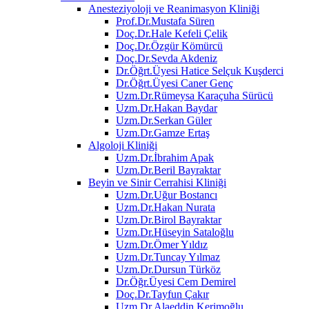
Anesteziyoloji ve Reanimasyon Kliniği
Prof.Dr.Mustafa Süren
Doç.Dr.Hale Kefeli Çelik
Doç.Dr.Özgür Kömürcü
Doç.Dr.Sevda Akdeniz
Dr.Öğrt.Üyesi Hatice Selçuk Kuşderci
Dr.Öğrt.Üyesi Caner Genç
Uzm.Dr.Rümeysa Karaçuha Sürücü
Uzm.Dr.Hakan Baydar
Uzm.Dr.Serkan Güler
Uzm.Dr.Gamze Ertaş
Algoloji Kliniği
Uzm.Dr.İbrahim Apak
Uzm.Dr.Beril Bayraktar
Beyin ve Sinir Cerrahisi Kliniği
Uzm.Dr.Uğur Bostancı
Uzm.Dr.Hakan Nurata
Uzm.Dr.Birol Bayraktar
Uzm.Dr.Hüseyin Sataloğlu
Uzm.Dr.Ömer Yıldız
Uzm.Dr.Tuncay Yılmaz
Uzm.Dr.Dursun Türköz
Dr.Öğr.Üyesi Cem Demirel
Doç.Dr.Tayfun Çakır
Uzm.Dr.Alaeddin Kerimoğlu