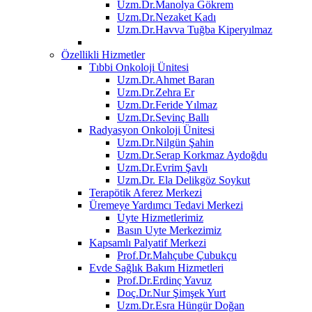
Uzm.Dr.Manolya Gökrem
Uzm.Dr.Nezaket Kadı
Uzm.Dr.Havva Tuğba Kiperyılmaz
Özellikli Hizmetler
Tıbbi Onkoloji Ünitesi
Uzm.Dr.Ahmet Baran
Uzm.Dr.Zehra Er
Uzm.Dr.Feride Yılmaz
Uzm.Dr.Sevinç Ballı
Radyasyon Onkoloji Ünitesi
Uzm.Dr.Nilgün Şahin
Uzm.Dr.Serap Korkmaz Aydoğdu
Uzm.Dr.Evrim Şavlı
Uzm.Dr. Ela Delikgöz Soykut
Terapötik Aferez Merkezi
Üremeye Yardımcı Tedavi Merkezi
Uyte Hizmetlerimiz
Basın Uyte Merkezimiz
Kapsamlı Palyatif Merkezi
Prof.Dr.Mahçube Çubukçu
Evde Sağlık Bakım Hizmetleri
Prof.Dr.Erdinç Yavuz
Doç.Dr.Nur Şimşek Yurt
Uzm.Dr.Esra Hüngür Doğan