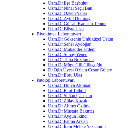
Uzm.Dr.Eşe Başbulut
Uzm.Dr.Nihal Seçil Batı
Uzm.Dr.Özlem Yanar
Uzm.Dr.Aytül Demirağ
Uzm.Dr.Gülşah Karacan Temur
Uzm.Dr.Büşra Usta
Biyokimya Laboratuvarı
Uzm.Dr.Göksenin Ünlügüzel Üstün
Uzm.Dr.Seher Aydoğan
Uzm.Dr.Mukadder Erdem
Uzm.Dr.Sunay Yenen
Uzm.Dr.Tuba Bozduman
Uzm.Dr.Müge Gül Güleçoğlu
Dr.Öğrt.Üyesi Özlem Cesur Güney
Uzm.Dr.Ebru Ulaş
Patoloji Laboratuvarı
Uzm.Dr.Hülya Akpınar
Uzm.Dr.Fırat Tatlıdil
Uzm.Dr.Sultan Çalışkan
Uzm.Dr.Zülay Kazak
Uzm.Dr.Ahmet Öztürk
Uzm.Dr.Mustafa Bakırtaş
Uzm.Dr.Aygün İkinci
Uzm.Dr.Fatma Arslan
Uzm.Dr.İrem Melike Yazıcıoğlu