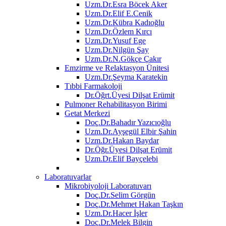
Uzm.Dr.Esra Böcek Aker
Uzm.Dr.Elif E.Cenik
Uzm.Dr.Kübra Kadıoğlu
Uzm.Dr.Özlem Kırcı
Uzm.Dr.Yusuf Ege
Uzm.Dr.Nilgün Şay
Uzm.Dr.N.Gökçe Çakır
Emzirme ve Relaktasyon Ünitesi
Uzm.Dr.Şeyma Karatekin
Tıbbi Farmakoloji
Dr.Öğrt.Üyesi Dilşat Erümit
Pulmoner Rehabilitasyon Birimi
Getat Merkezi
Doç.Dr.Bahadır Yazıcıoğlu
Uzm.Dr.Ayşegül Elbir Şahin
Uzm.Dr.Hakan Baydar
Dr.Öğr.Üyesi Dilşat Erümit
Uzm.Dr.Elif Bayçelebi
Laboratuvarlar
Mikrobiyoloji Laboratuvarı
Doç.Dr.Selim Görgün
Doç.Dr.Mehmet Hakan Taşkın
Uzm.Dr.Hacer İşler
Doç.Dr.Melek Bilgin