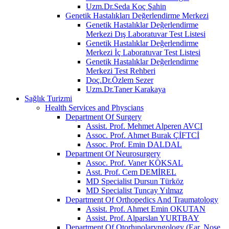
Uzm.Dr.Seda Koç Şahin
Genetik Hastalıkları Değerlendirme Merkezi
Genetik Hastalıklar Değerlendirme
Merkezi Dış Laboratuvar Test Listesi
Genetik Hastalıklar Değerlendirme
Merkezi İç Laboratuvar Test Listesi
Genetik Hastalıklar Değerlendirme
Merkezi Test Rehberi
Doç.Dr.Özlem Sezer
Uzm.Dr.Taner Karakaya
Sağlık Turizmi
Health Services and Physcians
Department Of Surgery
Assist. Prof. Mehmet Alperen AVCI
Assoc. Prof. Ahmet Burak ÇİFTCİ
Assoc. Prof. Emin DALDAL
Department Of Neurosurgery
Assoc. Prof. Vaner KÖKSAL
Asst. Prof. Cem DEMİREL
MD Specialist Dursun Türköz
MD Specialist Tuncay Yılmaz
Department Of Orthopedics And Traumatology
Assist. Prof. Ahmet Emin OKUTAN
Assist. Prof. Alparslan YURTBAY
Department Of Otorhınolaryngology (Ear, Nose,