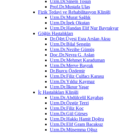
Uzm.Dr.Sinem Tosun
Prof.Dr.Mustafa Ulaş
Fizik Tedavi ve Rehabilitasyon Kliniği
Uzm.Dr.Murat Sağlık
Uzm.Dr.İpek Okutan
Uzm.Dr.Handan Elif Nur Bayrakyar
Göğüs Hastalıkları
Dr.Öğrt.Üyesi Esra Arslan Aksu
Uzm.Dr.Bilal Şengün
Uzm.Dr.Nezihe Gümüş
Doç.Dr.Nevra G. Aslan
Uzm.Dr.Mehmet Karaduman
Uzm.Dr.Merve Bayrak
Dr.Burcu Özdemir
Uzm.Dr.Filiz Çulfacı Karasu
Uzm.Dr.Yıldız Kaymaz
Uzm.Dr.İlknur Yaşar
İç Hastalıkları Kliniği
Uzm.Dr.Abdülcelil Kayabaş
Uzm.Dr.Özgür Terzi
Uzm.Dr.Filiz Koç
Uzm.Dr.Gül Gürses
Uzm.Dr.Hakkı Hamit Doğru
Uzm.Dr.Elif Gram Bacaksız
Uzm.Dr.Müsemma Oğuz