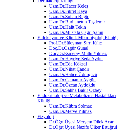
Dermatoloji Kliniği
Uzm.Dr.Hacer Keleş
Uzm.Dr.Fikret Kaya
Uzm.Dr.Sultan Bilgiç
Uzm.Dr.Burhanettin Taşdemir
Uzm.Dr.Halit Tekin
Uzm.Dr.Mustafa Çağrı Şahin
Enfeksiyon ve Klinik Mikrobiyoloji Kliniği
Prof.Dr.Süleyman Sırrı Kılıç
Doç.Dr.Özgür Günal
Doç.Dr.Esmeray Mutlu Yılmaz
Uzm.Dr.Hayriye Seda Aydın
Uzm.Dr.Eda Köksal
Uzm.Dr.Nihat Çandır
Uzm.Dr.Hatice Üdürgücü
Uzm.Dr.Cemanur Aygün
Uzm.Dr.Özcan Aydoğdu
Uzm.Dr.Saliha Bakır Özbey
Endokrinoloji ve Metabolizma Hastalıkları
Kliniği
Uzm.Dr.Kübra Solmaz
Uzm.Dr.Merve Yılmaz
Fizyoloji
Dr.Öğrt.Üyesi Meryem Dilek Acar
Dr.Öğrt.Üyesi Nazife Ülker Ertuğrul