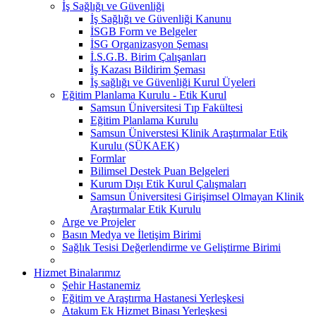
İş Sağlığı ve Güvenliği
İş Sağlığı ve Güvenliği Kanunu
İSGB Form ve Belgeler
İSG Organizasyon Şeması
İ.S.G.B. Birim Çalışanları
İş Kazası Bildirim Şeması
İş sağlığı ve Güvenliği Kurul Üyeleri
Eğitim Planlama Kurulu - Etik Kurul
Samsun Üniversitesi Tıp Fakültesi
Eğitim Planlama Kurulu
Samsun Üniverstesi Klinik Araştırmalar Etik
Kurulu (SÜKAEK)
Formlar
Bilimsel Destek Puan Belgeleri
Kurum Dışı Etik Kurul Çalışmaları
Samsun Üniversitesi Girişimsel Olmayan Klinik
Araştırmalar Etik Kurulu
Arge ve Projeler
Basın Medya ve İletişim Birimi
Sağlık Tesisi Değerlendirme ve Geliştirme Birimi
Hizmet Binalarımız
Şehir Hastanemiz
Eğitim ve Araştırma Hastanesi Yerleşkesi
Atakum Ek Hizmet Binası Yerleşkesi