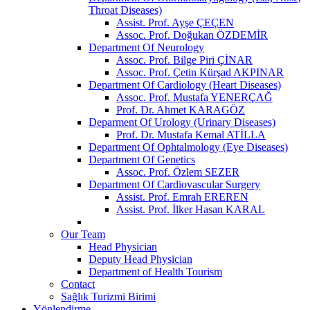
Throat Diseases)
Assist. Prof. Ayşe ÇEÇEN
Assoc. Prof. Doğukan ÖZDEMİR
Department Of Neurology
Assoc. Prof. Bilge Piri ÇİNAR
Assoc. Prof. Çetin Kürşad AKPINAR
Department Of Cardiology (Heart Diseases)
Assoc. Prof. Mustafa YENERÇAĞ
Prof. Dr. Ahmet KARAGÖZ
Deparment Of Urology (Urinary Diseases)
Prof. Dr. Mustafa Kemal ATİLLA
Department Of Ophtalmology (Eye Diseases)
Department Of Genetics
Assoc. Prof. Özlem SEZER
Department Of Cardiovascular Surgery
Assist. Prof. Emrah EREREN
Assist. Prof. İlker Hasan KARAL
Our Team
Head Physician
Deputy Head Physician
Department of Health Tourism
Contact
Sağlık Turizmi Birimi
Yönlendirme