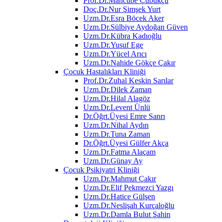
Prof.Dr.Mahcube Çubukçu
Doç.Dr.Nur Şimşek Yurt
Uzm.Dr.Esra Böcek Aker
Uzm.Dr.Sülbiye Aydoğan Güven
Uzm.Dr.Kübra Kadıoğlu
Uzm.Dr.Yusuf Ege
Uzm.Dr.Yücel Arıcı
Uzm.Dr.Nahide Gökçe Çakır
Çocuk Hastalıkları Kliniği
Prof.Dr.Zuhal Keskin Sarılar
Uzm.Dr.Dilek Zaman
Uzm.Dr.Hilal Alagöz
Uzm.Dr.Levent Ünlü
Dr.Öğrt.Üyesi Emre Sanrı
Uzm.Dr.Nihal Aydın
Uzm.Dr.Tuna Zaman
Dr.Öğrt.Üyesi Gülfer Akça
Uzm.Dr.Fatma Alaçam
Uzm.Dr.Günay Ay
Çocuk Psikiyatri Kliniği
Uzm.Dr.Mahmut Çakır
Uzm.Dr.Elif Pekmezci Yazgı
Uzm.Dr.Hatice Gülşen
Uzm.Dr.Neslişah Kurçaloğlu
Uzm.Dr.Damla Bulut Şahin