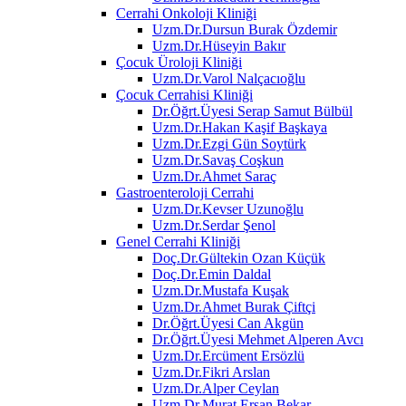
Cerrahi Onkoloji Kliniği
Uzm.Dr.Dursun Burak Özdemir
Uzm.Dr.Hüseyin Bakır
Çocuk Üroloji Kliniği
Uzm.Dr.Varol Nalçacıoğlu
Çocuk Cerrahisi Kliniği
Dr.Öğrt.Üyesi Serap Samut Bülbül
Uzm.Dr.Hakan Kaşif Başkaya
Uzm.Dr.Ezgi Gün Soytürk
Uzm.Dr.Savaş Coşkun
Uzm.Dr.Ahmet Saraç
Gastroenteroloji Cerrahi
Uzm.Dr.Kevser Uzunoğlu
Uzm.Dr.Serdar Şenol
Genel Cerrahi Kliniği
Doç.Dr.Gültekin Ozan Küçük
Doç.Dr.Emin Daldal
Uzm.Dr.Mustafa Kuşak
Uzm.Dr.Ahmet Burak Çiftçi
Dr.Öğrt.Üyesi Can Akgün
Dr.Öğrt.Üyesi Mehmet Alperen Avcı
Uzm.Dr.Ercüment Ersözlü
Uzm.Dr.Fikri Arslan
Uzm.Dr.Alper Ceylan
Uzm.Dr.Murat Ersan Bekar