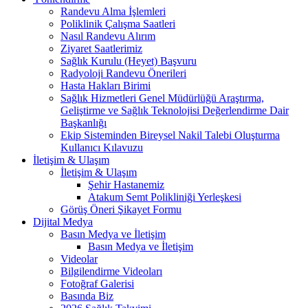
Randevu Alma İşlemleri
Poliklinik Çalışma Saatleri
Nasıl Randevu Alırım
Ziyaret Saatlerimiz
Sağlık Kurulu (Heyet) Başvuru
Radyoloji Randevu Önerileri
Hasta Hakları Birimi
Sağlık Hizmetleri Genel Müdürlüğü Araştırma,
Geliştirme ve Sağlık Teknolojisi Değerlendirme Dair
Başkanlığı
Ekip Sisteminden Bireysel Nakil Talebi Oluşturma
Kullanıcı Kılavuzu
İletişim & Ulaşım
İletişim & Ulaşım
Şehir Hastanemiz
Atakum Semt Polikliniği Yerleşkesi
Görüş Öneri Şikayet Formu
Dijital Medya
Basın Medya ve İletişim
Basın Medya ve İletişim
Videolar
Bilgilendirme Videoları
Fotoğraf Galerisi
Basında Biz