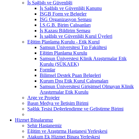
İş Sağlığı ve Güvenliği
İş Sağlığı ve Güvenliği Kanunu
İSGB Form ve Belgeler
İSG Organizasyon Şeması
İ.S.G.B. Birim Çalışanları
İş Kazası Bildirim Şeması
İş sağlığı ve Güvenliği Kurul Üyeleri
Eğitim Planlama Kurulu - Etik Kurul
Samsun Üniversitesi Tıp Fakültesi
Eğitim Planlama Kurulu
Samsun Üniverstesi Klinik Araştırmalar Etik
Kurulu (SÜKAEK)
Formlar
Bilimsel Destek Puan Belgeleri
Kurum Dışı Etik Kurul Çalışmaları
Samsun Üniversitesi Girişimsel Olmayan Klinik
Araştırmalar Etik Kurulu
Arge ve Projeler
Basın Medya ve İletişim Birimi
Sağlık Tesisi Değerlendirme ve Geliştirme Birimi
Hizmet Binalarımız
Şehir Hastanemiz
Eğitim ve Araştırma Hastanesi Yerleşkesi
Atakum Ek Hizmet Binası Yerleşkesi