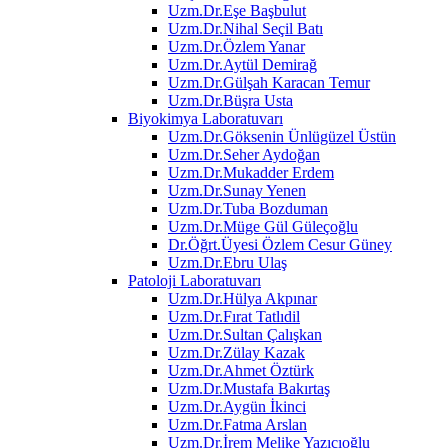
Uzm.Dr.Eşe Başbulut
Uzm.Dr.Nihal Seçil Batı
Uzm.Dr.Özlem Yanar
Uzm.Dr.Aytül Demirağ
Uzm.Dr.Gülşah Karacan Temur
Uzm.Dr.Büşra Usta
Biyokimya Laboratuvarı
Uzm.Dr.Göksenin Ünlügüzel Üstün
Uzm.Dr.Seher Aydoğan
Uzm.Dr.Mukadder Erdem
Uzm.Dr.Sunay Yenen
Uzm.Dr.Tuba Bozduman
Uzm.Dr.Müge Gül Güleçoğlu
Dr.Öğrt.Üyesi Özlem Cesur Güney
Uzm.Dr.Ebru Ulaş
Patoloji Laboratuvarı
Uzm.Dr.Hülya Akpınar
Uzm.Dr.Fırat Tatlıdil
Uzm.Dr.Sultan Çalışkan
Uzm.Dr.Zülay Kazak
Uzm.Dr.Ahmet Öztürk
Uzm.Dr.Mustafa Bakırtaş
Uzm.Dr.Aygün İkinci
Uzm.Dr.Fatma Arslan
Uzm.Dr.İrem Melike Yazıcıoğlu