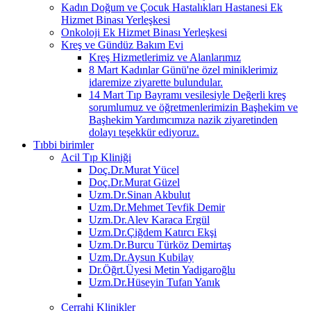
Kadın Doğum ve Çocuk Hastalıkları Hastanesi Ek
Hizmet Binası Yerleşkesi
Onkoloji Ek Hizmet Binası Yerleşkesi
Kreş ve Gündüz Bakım Evi
Kreş Hizmetlerimiz ve Alanlarımız
8 Mart Kadınlar Günü'ne özel miniklerimiz
idaremize ziyarette bulundular.
14 Mart Tıp Bayramı vesilesiyle Değerli kreş
sorumlumuz ve öğretmenlerimizin Başhekim ve
Başhekim Yardımcımıza nazik ziyaretinden
dolayı teşekkür ediyoruz.
Tıbbi birimler
Acil Tıp Kliniği
Doç.Dr.Murat Yücel
Doç.Dr.Murat Güzel
Uzm.Dr.Sinan Akbulut
Uzm.Dr.Mehmet Tevfik Demir
Uzm.Dr.Alev Karaca Ergül
Uzm.Dr.Çiğdem Katırcı Ekşi
Uzm.Dr.Burcu Türköz Demirtaş
Uzm.Dr.Aysun Kubilay
Dr.Öğrt.Üyesi Metin Yadigaroğlu
Uzm.Dr.Hüseyin Tufan Yanık
Cerrahi Klinikler