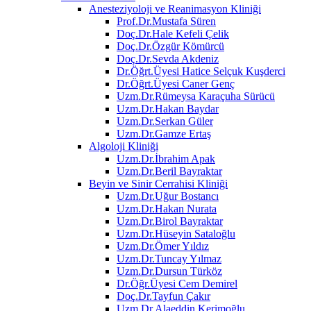
Anesteziyoloji ve Reanimasyon Kliniği
Prof.Dr.Mustafa Süren
Doç.Dr.Hale Kefeli Çelik
Doç.Dr.Özgür Kömürcü
Doç.Dr.Sevda Akdeniz
Dr.Öğrt.Üyesi Hatice Selçuk Kuşderci
Dr.Öğrt.Üyesi Caner Genç
Uzm.Dr.Rümeysa Karaçuha Sürücü
Uzm.Dr.Hakan Baydar
Uzm.Dr.Serkan Güler
Uzm.Dr.Gamze Ertaş
Algoloji Kliniği
Uzm.Dr.İbrahim Apak
Uzm.Dr.Beril Bayraktar
Beyin ve Sinir Cerrahisi Kliniği
Uzm.Dr.Uğur Bostancı
Uzm.Dr.Hakan Nurata
Uzm.Dr.Birol Bayraktar
Uzm.Dr.Hüseyin Sataloğlu
Uzm.Dr.Ömer Yıldız
Uzm.Dr.Tuncay Yılmaz
Uzm.Dr.Dursun Türköz
Dr.Öğr.Üyesi Cem Demirel
Doç.Dr.Tayfun Çakır
Uzm.Dr.Alaeddin Kerimoğlu