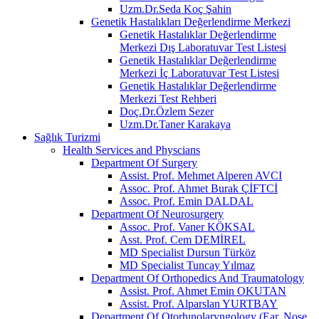
Uzm.Dr.Seda Koç Şahin
Genetik Hastalıkları Değerlendirme Merkezi
Genetik Hastalıklar Değerlendirme
Merkezi Dış Laboratuvar Test Listesi
Genetik Hastalıklar Değerlendirme
Merkezi İç Laboratuvar Test Listesi
Genetik Hastalıklar Değerlendirme
Merkezi Test Rehberi
Doç.Dr.Özlem Sezer
Uzm.Dr.Taner Karakaya
Sağlık Turizmi
Health Services and Physcians
Department Of Surgery
Assist. Prof. Mehmet Alperen AVCI
Assoc. Prof. Ahmet Burak ÇİFTCİ
Assoc. Prof. Emin DALDAL
Department Of Neurosurgery
Assoc. Prof. Vaner KÖKSAL
Asst. Prof. Cem DEMİREL
MD Specialist Dursun Türköz
MD Specialist Tuncay Yılmaz
Department Of Orthopedics And Traumatology
Assist. Prof. Ahmet Emin OKUTAN
Assist. Prof. Alparslan YURTBAY
Department Of Otorhınolaryngology (Ear, Nose,