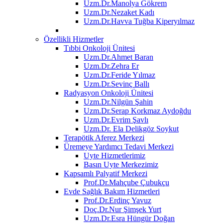
Uzm.Dr.Manolya Gökrem
Uzm.Dr.Nezaket Kadı
Uzm.Dr.Havva Tuğba Kiperyılmaz
Özellikli Hizmetler
Tıbbi Onkoloji Ünitesi
Uzm.Dr.Ahmet Baran
Uzm.Dr.Zehra Er
Uzm.Dr.Feride Yılmaz
Uzm.Dr.Sevinç Ballı
Radyasyon Onkoloji Ünitesi
Uzm.Dr.Nilgün Şahin
Uzm.Dr.Serap Korkmaz Aydoğdu
Uzm.Dr.Evrim Şavlı
Uzm.Dr. Ela Delikgöz Soykut
Terapötik Aferez Merkezi
Üremeye Yardımcı Tedavi Merkezi
Uyte Hizmetlerimiz
Basın Uyte Merkezimiz
Kapsamlı Palyatif Merkezi
Prof.Dr.Mahçube Çubukçu
Evde Sağlık Bakım Hizmetleri
Prof.Dr.Erdinç Yavuz
Doç.Dr.Nur Şimşek Yurt
Uzm.Dr.Esra Hüngür Doğan