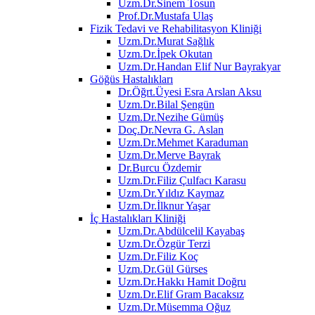
Uzm.Dr.Sinem Tosun
Prof.Dr.Mustafa Ulaş
Fizik Tedavi ve Rehabilitasyon Kliniği
Uzm.Dr.Murat Sağlık
Uzm.Dr.İpek Okutan
Uzm.Dr.Handan Elif Nur Bayrakyar
Göğüs Hastalıkları
Dr.Öğrt.Üyesi Esra Arslan Aksu
Uzm.Dr.Bilal Şengün
Uzm.Dr.Nezihe Gümüş
Doç.Dr.Nevra G. Aslan
Uzm.Dr.Mehmet Karaduman
Uzm.Dr.Merve Bayrak
Dr.Burcu Özdemir
Uzm.Dr.Filiz Çulfacı Karasu
Uzm.Dr.Yıldız Kaymaz
Uzm.Dr.İlknur Yaşar
İç Hastalıkları Kliniği
Uzm.Dr.Abdülcelil Kayabaş
Uzm.Dr.Özgür Terzi
Uzm.Dr.Filiz Koç
Uzm.Dr.Gül Gürses
Uzm.Dr.Hakkı Hamit Doğru
Uzm.Dr.Elif Gram Bacaksız
Uzm.Dr.Müsemma Oğuz