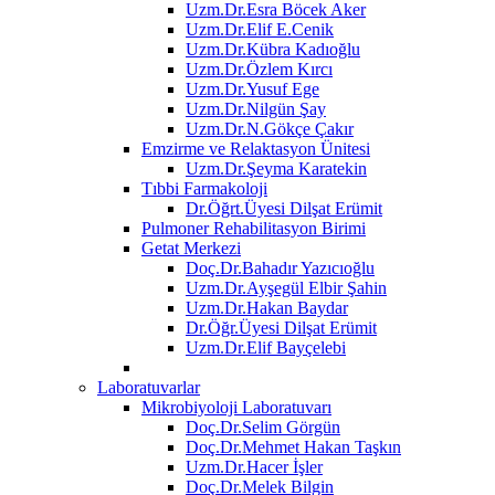
Uzm.Dr.Esra Böcek Aker
Uzm.Dr.Elif E.Cenik
Uzm.Dr.Kübra Kadıoğlu
Uzm.Dr.Özlem Kırcı
Uzm.Dr.Yusuf Ege
Uzm.Dr.Nilgün Şay
Uzm.Dr.N.Gökçe Çakır
Emzirme ve Relaktasyon Ünitesi
Uzm.Dr.Şeyma Karatekin
Tıbbi Farmakoloji
Dr.Öğrt.Üyesi Dilşat Erümit
Pulmoner Rehabilitasyon Birimi
Getat Merkezi
Doç.Dr.Bahadır Yazıcıoğlu
Uzm.Dr.Ayşegül Elbir Şahin
Uzm.Dr.Hakan Baydar
Dr.Öğr.Üyesi Dilşat Erümit
Uzm.Dr.Elif Bayçelebi
Laboratuvarlar
Mikrobiyoloji Laboratuvarı
Doç.Dr.Selim Görgün
Doç.Dr.Mehmet Hakan Taşkın
Uzm.Dr.Hacer İşler
Doç.Dr.Melek Bilgin