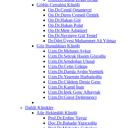
Göğüs Cerrahisi Kliniği
Op.Dr.Cemil Ortamevzi
Op.Dr.Diren Cemgil Öztürk
Op.Dr.Hakan Göl
Op.Dr.Hakan Polat
Op.Dr.Mete Adıgüzel
Op.Dr.Necmiye Gül Temel
Dr.Öğrt.Üyesi Muhammet Ali Yılmaz
Göz Hastalıkları Kliniği
Uzm.Dr.Mehmet Aykut
Uzm.Dr.Selçuk Haşim Gözoğlu
Uzm.Dr.Şendoğan Ulusal
Uzm.Dr.Çetin Göktaş
Uzm.Dr.Damla Aydın Yurttürk
Uzm.Dr.Yasemin Harbalıoğlu
Uzm.Dr.Çiğdem Deniz Genç
Uzm.Dr.Kamil İnan
Uzm.Dr.İpek Genç Albayrak
Uzm.Dr.Gürol Değirmenci
Dahili Klinikler
Aile Hekimliği Kliniği
Prof.Dr.Erdinç Yavuz
Doç.Dr.Bahadır Yazıcıoğlu