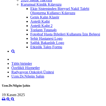
2026 Sağlık Takvimi
Kurumsal Kimlik Kılavuzu
Ekip Sisteminden Bireysel Nakil Talebi
Oluşturma Kullanıcı Kılavuzu
Geniş Kalın Klasör
Antetli Kağıt
Antetli Kağıt 2
Toplantı Tutanağı
Fotoğraf Hasta Bilgileri Kullanımı İzin Belgesi
Şehir Hastanesi Logo
Sağlık Bakanlığı Logo
Etkinlik Talep Formu
Tıbbi birimler
Özellikli Hizmetler
Radyasyon Onkoloji Ünitesi
Uzm.Dr.Nilgün Şahin
Uzm.Dr.Nilgün Şahin
19 Kasım 2025