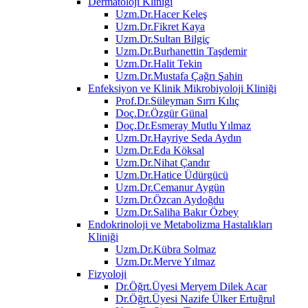
Dermatoloji Kliniği
Uzm.Dr.Hacer Keleş
Uzm.Dr.Fikret Kaya
Uzm.Dr.Sultan Bilgiç
Uzm.Dr.Burhanettin Taşdemir
Uzm.Dr.Halit Tekin
Uzm.Dr.Mustafa Çağrı Şahin
Enfeksiyon ve Klinik Mikrobiyoloji Kliniği
Prof.Dr.Süleyman Sırrı Kılıç
Doç.Dr.Özgür Günal
Doç.Dr.Esmeray Mutlu Yılmaz
Uzm.Dr.Hayriye Seda Aydın
Uzm.Dr.Eda Köksal
Uzm.Dr.Nihat Çandır
Uzm.Dr.Hatice Üdürgücü
Uzm.Dr.Cemanur Aygün
Uzm.Dr.Özcan Aydoğdu
Uzm.Dr.Saliha Bakır Özbey
Endokrinoloji ve Metabolizma Hastalıkları
Kliniği
Uzm.Dr.Kübra Solmaz
Uzm.Dr.Merve Yılmaz
Fizyoloji
Dr.Öğrt.Üyesi Meryem Dilek Acar
Dr.Öğrt.Üyesi Nazife Ülker Ertuğrul