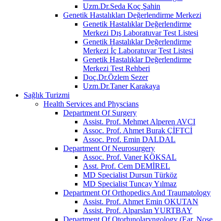
Uzm.Dr.Seda Koç Şahin
Genetik Hastalıkları Değerlendirme Merkezi
Genetik Hastalıklar Değerlendirme
Merkezi Dış Laboratuvar Test Listesi
Genetik Hastalıklar Değerlendirme
Merkezi İç Laboratuvar Test Listesi
Genetik Hastalıklar Değerlendirme
Merkezi Test Rehberi
Doç.Dr.Özlem Sezer
Uzm.Dr.Taner Karakaya
Sağlık Turizmi
Health Services and Physcians
Department Of Surgery
Assist. Prof. Mehmet Alperen AVCI
Assoc. Prof. Ahmet Burak ÇİFTCİ
Assoc. Prof. Emin DALDAL
Department Of Neurosurgery
Assoc. Prof. Vaner KÖKSAL
Asst. Prof. Cem DEMİREL
MD Specialist Dursun Türköz
MD Specialist Tuncay Yılmaz
Department Of Orthopedics And Traumatology
Assist. Prof. Ahmet Emin OKUTAN
Assist. Prof. Alparslan YURTBAY
Department Of Otorhınolaryngology (Ear, Nose,