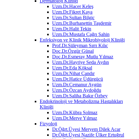
Dermatoloji Kliniği
Uzm.Dr.Hacer Keleş
Uzm.Dr.Fikret Kaya
Uzm.Dr.Sultan Bilgiç
Uzm.Dr.Burhanettin Taşdemir
Uzm.Dr.Halit Tekin
Uzm.Dr.Mustafa Çağrı Şahin
Enfeksiyon ve Klinik Mikrobiyoloji Kliniği
Prof.Dr.Süleyman Sırrı Kılıç
Doç.Dr.Özgür Günal
Doç.Dr.Esmeray Mutlu Yılmaz
Uzm.Dr.Hayriye Seda Aydın
Uzm.Dr.Eda Köksal
Uzm.Dr.Nihat Çandır
Uzm.Dr.Hatice Üdürgücü
Uzm.Dr.Cemanur Aygün
Uzm.Dr.Özcan Aydoğdu
Uzm.Dr.Saliha Bakır Özbey
Endokrinoloji ve Metabolizma Hastalıkları
Kliniği
Uzm.Dr.Kübra Solmaz
Uzm.Dr.Merve Yılmaz
Fizyoloji
Dr.Öğrt.Üyesi Meryem Dilek Acar
Dr.Öğrt.Üyesi Nazife Ülker Ertuğrul