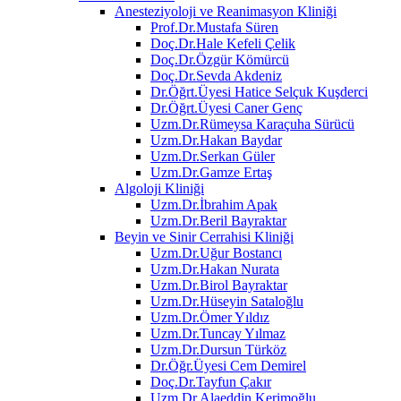
Anesteziyoloji ve Reanimasyon Kliniği
Prof.Dr.Mustafa Süren
Doç.Dr.Hale Kefeli Çelik
Doç.Dr.Özgür Kömürcü
Doç.Dr.Sevda Akdeniz
Dr.Öğrt.Üyesi Hatice Selçuk Kuşderci
Dr.Öğrt.Üyesi Caner Genç
Uzm.Dr.Rümeysa Karaçuha Sürücü
Uzm.Dr.Hakan Baydar
Uzm.Dr.Serkan Güler
Uzm.Dr.Gamze Ertaş
Algoloji Kliniği
Uzm.Dr.İbrahim Apak
Uzm.Dr.Beril Bayraktar
Beyin ve Sinir Cerrahisi Kliniği
Uzm.Dr.Uğur Bostancı
Uzm.Dr.Hakan Nurata
Uzm.Dr.Birol Bayraktar
Uzm.Dr.Hüseyin Sataloğlu
Uzm.Dr.Ömer Yıldız
Uzm.Dr.Tuncay Yılmaz
Uzm.Dr.Dursun Türköz
Dr.Öğr.Üyesi Cem Demirel
Doç.Dr.Tayfun Çakır
Uzm.Dr.Alaeddin Kerimoğlu