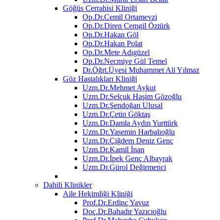
Göğüs Cerrahisi Kliniği
Op.Dr.Cemil Ortamevzi
Op.Dr.Diren Cemgil Öztürk
Op.Dr.Hakan Göl
Op.Dr.Hakan Polat
Op.Dr.Mete Adıgüzel
Op.Dr.Necmiye Gül Temel
Dr.Öğrt.Üyesi Muhammet Ali Yılmaz
Göz Hastalıkları Kliniği
Uzm.Dr.Mehmet Aykut
Uzm.Dr.Selçuk Haşim Gözoğlu
Uzm.Dr.Şendoğan Ulusal
Uzm.Dr.Çetin Göktaş
Uzm.Dr.Damla Aydın Yurttürk
Uzm.Dr.Yasemin Harbalıoğlu
Uzm.Dr.Çiğdem Deniz Genç
Uzm.Dr.Kamil İnan
Uzm.Dr.İpek Genç Albayrak
Uzm.Dr.Gürol Değirmenci
Dahili Klinikler
Aile Hekimliği Kliniği
Prof.Dr.Erdinç Yavuz
Doç.Dr.Bahadır Yazıcıoğlu