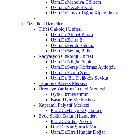
Uzm.Dr.Manolya Gökrem
Uzm.Dr.Nezaket Kadı
Uzm.Dr.Havva Tuğba Kiperyılmaz
Özellikli Hizmetler
Tıbbi Onkoloji Ünitesi
Uzm.Dr.Ahmet Baran
Uzm.Dr.Zehra Er
Uzm.Dr.Feride Yılmaz
Uzm.Dr.Sevinç Ballı
Radyasyon Onkoloji Ünitesi
Uzm.Dr.Nilgün Şahin
Uzm.Dr.Serap Korkmaz Aydoğdu
Uzm.Dr.Evrim Şavlı
Uzm.Dr. Ela Delikgöz Soykut
Terapötik Aferez Merkezi
Üremeye Yardımcı Tedavi Merkezi
Uyte Hizmetlerimiz
Basın Uyte Merkezimiz
Kapsamlı Palyatif Merkezi
Prof.Dr.Mahçube Çubukçu
Evde Sağlık Bakım Hizmetleri
Prof.Dr.Erdinç Yavuz
Doç.Dr.Nur Şimşek Yurt
Uzm.Dr.Esra Hüngür Doğan