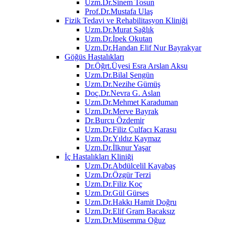
Uzm.Dr.Sinem Tosun
Prof.Dr.Mustafa Ulaş
Fizik Tedavi ve Rehabilitasyon Kliniği
Uzm.Dr.Murat Sağlık
Uzm.Dr.İpek Okutan
Uzm.Dr.Handan Elif Nur Bayrakyar
Göğüs Hastalıkları
Dr.Öğrt.Üyesi Esra Arslan Aksu
Uzm.Dr.Bilal Şengün
Uzm.Dr.Nezihe Gümüş
Doç.Dr.Nevra G. Aslan
Uzm.Dr.Mehmet Karaduman
Uzm.Dr.Merve Bayrak
Dr.Burcu Özdemir
Uzm.Dr.Filiz Çulfacı Karasu
Uzm.Dr.Yıldız Kaymaz
Uzm.Dr.İlknur Yaşar
İç Hastalıkları Kliniği
Uzm.Dr.Abdülcelil Kayabaş
Uzm.Dr.Özgür Terzi
Uzm.Dr.Filiz Koç
Uzm.Dr.Gül Gürses
Uzm.Dr.Hakkı Hamit Doğru
Uzm.Dr.Elif Gram Bacaksız
Uzm.Dr.Müsemma Oğuz