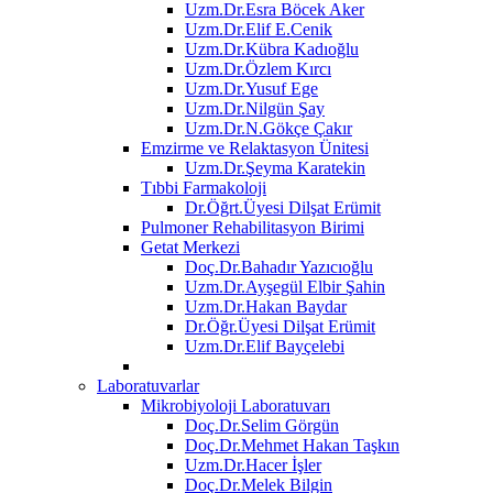
Uzm.Dr.Esra Böcek Aker
Uzm.Dr.Elif E.Cenik
Uzm.Dr.Kübra Kadıoğlu
Uzm.Dr.Özlem Kırcı
Uzm.Dr.Yusuf Ege
Uzm.Dr.Nilgün Şay
Uzm.Dr.N.Gökçe Çakır
Emzirme ve Relaktasyon Ünitesi
Uzm.Dr.Şeyma Karatekin
Tıbbi Farmakoloji
Dr.Öğrt.Üyesi Dilşat Erümit
Pulmoner Rehabilitasyon Birimi
Getat Merkezi
Doç.Dr.Bahadır Yazıcıoğlu
Uzm.Dr.Ayşegül Elbir Şahin
Uzm.Dr.Hakan Baydar
Dr.Öğr.Üyesi Dilşat Erümit
Uzm.Dr.Elif Bayçelebi
Laboratuvarlar
Mikrobiyoloji Laboratuvarı
Doç.Dr.Selim Görgün
Doç.Dr.Mehmet Hakan Taşkın
Uzm.Dr.Hacer İşler
Doç.Dr.Melek Bilgin