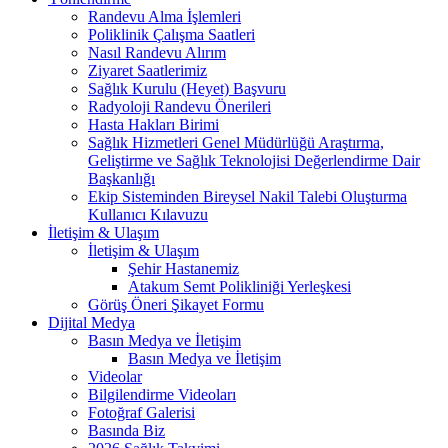
Randevu Alma İşlemleri
Poliklinik Çalışma Saatleri
Nasıl Randevu Alırım
Ziyaret Saatlerimiz
Sağlık Kurulu (Heyet) Başvuru
Radyoloji Randevu Önerileri
Hasta Hakları Birimi
Sağlık Hizmetleri Genel Müdürlüğü Araştırma,
Geliştirme ve Sağlık Teknolojisi Değerlendirme Dair
Başkanlığı
Ekip Sisteminden Bireysel Nakil Talebi Oluşturma
Kullanıcı Kılavuzu
İletişim & Ulaşım
İletişim & Ulaşım
Şehir Hastanemiz
Atakum Semt Polikliniği Yerleşkesi
Görüş Öneri Şikayet Formu
Dijital Medya
Basın Medya ve İletişim
Basın Medya ve İletişim
Videolar
Bilgilendirme Videoları
Fotoğraf Galerisi
Basında Biz