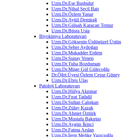
Uzm.Dr.Eşe Başbulut
Uzm.Dr.Nihal Seçil Batı
Uzm.Dr.Özlem Yanar
Uzm.Dr.Aytül Demirağ
Uzm.Dr.Gülşah Karacan Temur
Uzm.Dr.Büşra Usta
Biyokimya Laboratuvarı
Uzm.Dr.Göksenin Ünlügüzel Üstün
Uzm.Dr.Seher Aydoğan
Uzm.Dr.Mukadder Erdem
Uzm.Dr.Sunay Yenen
Uzm.Dr.Tuba Bozduman
Uzm.Dr.Müge Gül Güleçoğlu
Dr.Öğrt.Üyesi Özlem Cesur Güney
Uzm.Dr.Ebru Ulaş
Patoloji Laboratuvarı
Uzm.Dr.Hülya Akpınar
Uzm.Dr.Fırat Tatlıdil
Uzm.Dr.Sultan Çalışkan
Uzm.Dr.Zülay Kazak
Uzm.Dr.Ahmet Öztürk
Uzm.Dr.Mustafa Bakırtaş
Uzm.Dr.Aygün İkinci
Uzm.Dr.Fatma Arslan
Uzm.Dr.İrem Melike Yazıcıoğlu