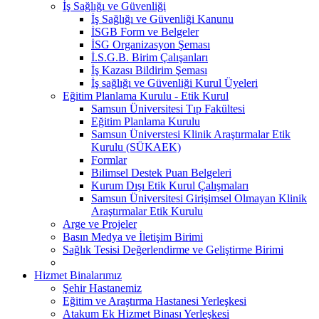
İş Sağlığı ve Güvenliği
İş Sağlığı ve Güvenliği Kanunu
İSGB Form ve Belgeler
İSG Organizasyon Şeması
İ.S.G.B. Birim Çalışanları
İş Kazası Bildirim Şeması
İş sağlığı ve Güvenliği Kurul Üyeleri
Eğitim Planlama Kurulu - Etik Kurul
Samsun Üniversitesi Tıp Fakültesi
Eğitim Planlama Kurulu
Samsun Üniverstesi Klinik Araştırmalar Etik
Kurulu (SÜKAEK)
Formlar
Bilimsel Destek Puan Belgeleri
Kurum Dışı Etik Kurul Çalışmaları
Samsun Üniversitesi Girişimsel Olmayan Klinik
Araştırmalar Etik Kurulu
Arge ve Projeler
Basın Medya ve İletişim Birimi
Sağlık Tesisi Değerlendirme ve Geliştirme Birimi
Hizmet Binalarımız
Şehir Hastanemiz
Eğitim ve Araştırma Hastanesi Yerleşkesi
Atakum Ek Hizmet Binası Yerleşkesi