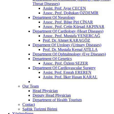
Throat Diseases)
Assist. Prof. Ayşe ÇEÇEN
Assoc. Prof. Doğukan ÖZDEMİR
Department Of Neurology
Assoc. Prof. Bilge Piri ÇİNAR
Assoc. Prof. Çetin Kürşad AKPINAR
Department Of Cardiology (Heart Diseases)
Assoc. Prof. Mustafa YENERÇAĞ
Prof. Dr. Ahmet KARAGÖZ
Deparment Of Urology (Urinary Diseases)
Prof. Dr. Mustafa Kemal ATİLLA
Department Of Ophtalmology (Eye Diseases)
Department Of Genetics
Assoc. Prof. Özlem SEZER
Department Of Cardiovascular Surgery
Assist. Prof. Emrah EREREN
Assist. Prof. İlker Hasan KARAL
Our Team
Head Physician
Deputy Head Physician
Department of Health Tourism
Contact
Sağlık Turizmi Birimi
Yönlendirme