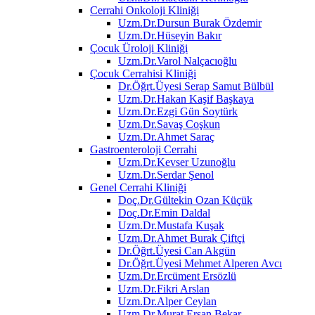
Cerrahi Onkoloji Kliniği
Uzm.Dr.Dursun Burak Özdemir
Uzm.Dr.Hüseyin Bakır
Çocuk Üroloji Kliniği
Uzm.Dr.Varol Nalçacıoğlu
Çocuk Cerrahisi Kliniği
Dr.Öğrt.Üyesi Serap Samut Bülbül
Uzm.Dr.Hakan Kaşif Başkaya
Uzm.Dr.Ezgi Gün Soytürk
Uzm.Dr.Savaş Coşkun
Uzm.Dr.Ahmet Saraç
Gastroenteroloji Cerrahi
Uzm.Dr.Kevser Uzunoğlu
Uzm.Dr.Serdar Şenol
Genel Cerrahi Kliniği
Doç.Dr.Gültekin Ozan Küçük
Doç.Dr.Emin Daldal
Uzm.Dr.Mustafa Kuşak
Uzm.Dr.Ahmet Burak Çiftçi
Dr.Öğrt.Üyesi Can Akgün
Dr.Öğrt.Üyesi Mehmet Alperen Avcı
Uzm.Dr.Ercüment Ersözlü
Uzm.Dr.Fikri Arslan
Uzm.Dr.Alper Ceylan
Uzm.Dr.Murat Ersan Bekar