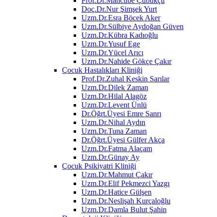
Prof.Dr.Mahcube Çubukçu
Doç.Dr.Nur Şimşek Yurt
Uzm.Dr.Esra Böcek Aker
Uzm.Dr.Sülbiye Aydoğan Güven
Uzm.Dr.Kübra Kadıoğlu
Uzm.Dr.Yusuf Ege
Uzm.Dr.Yücel Arıcı
Uzm.Dr.Nahide Gökçe Çakır
Çocuk Hastalıkları Kliniği
Prof.Dr.Zuhal Keskin Sarılar
Uzm.Dr.Dilek Zaman
Uzm.Dr.Hilal Alagöz
Uzm.Dr.Levent Ünlü
Dr.Öğrt.Üyesi Emre Sanrı
Uzm.Dr.Nihal Aydın
Uzm.Dr.Tuna Zaman
Dr.Öğrt.Üyesi Gülfer Akça
Uzm.Dr.Fatma Alaçam
Uzm.Dr.Günay Ay
Çocuk Psikiyatri Kliniği
Uzm.Dr.Mahmut Çakır
Uzm.Dr.Elif Pekmezci Yazgı
Uzm.Dr.Hatice Gülşen
Uzm.Dr.Neslişah Kurçaloğlu
Uzm.Dr.Damla Bulut Şahin