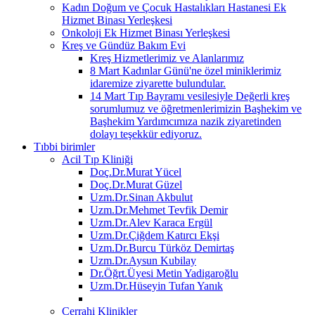
Kadın Doğum ve Çocuk Hastalıkları Hastanesi Ek
Hizmet Binası Yerleşkesi
Onkoloji Ek Hizmet Binası Yerleşkesi
Kreş ve Gündüz Bakım Evi
Kreş Hizmetlerimiz ve Alanlarımız
8 Mart Kadınlar Günü'ne özel miniklerimiz
idaremize ziyarette bulundular.
14 Mart Tıp Bayramı vesilesiyle Değerli kreş
sorumlumuz ve öğretmenlerimizin Başhekim ve
Başhekim Yardımcımıza nazik ziyaretinden
dolayı teşekkür ediyoruz.
Tıbbi birimler
Acil Tıp Kliniği
Doç.Dr.Murat Yücel
Doç.Dr.Murat Güzel
Uzm.Dr.Sinan Akbulut
Uzm.Dr.Mehmet Tevfik Demir
Uzm.Dr.Alev Karaca Ergül
Uzm.Dr.Çiğdem Katırcı Ekşi
Uzm.Dr.Burcu Türköz Demirtaş
Uzm.Dr.Aysun Kubilay
Dr.Öğrt.Üyesi Metin Yadigaroğlu
Uzm.Dr.Hüseyin Tufan Yanık
Cerrahi Klinikler