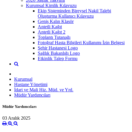
2026 Sağlık Takvimi
Kurumsal Kimlik Kılavuzu
Ekip Sisteminden Bireysel Nakil Talebi
Oluşturma Kullanıcı Kılavuzu
Geniş Kalın Klasör
Antetli Kağıt
Antetli Kağıt 2
Toplantı Tutanağı
Fotoğraf Hasta Bilgileri Kullanımı İzin Belgesi
Şehir Hastanesi Logo
Sağlık Bakanlığı Logo
Etkinlik Talep Formu
Kurumsal
Hastane Yönetimi
İdari ve Mali Hiz. Müd. ve Yrd.
Müdür Yardımcıları
Müdür Yardımcıları
03 Aralık 2025