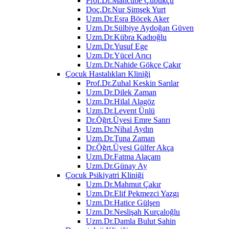
Prof.Dr.Mahcube Çubukçu
Doç.Dr.Nur Şimşek Yurt
Uzm.Dr.Esra Böcek Aker
Uzm.Dr.Sülbiye Aydoğan Güven
Uzm.Dr.Kübra Kadıoğlu
Uzm.Dr.Yusuf Ege
Uzm.Dr.Yücel Arıcı
Uzm.Dr.Nahide Gökçe Çakır
Çocuk Hastalıkları Kliniği
Prof.Dr.Zuhal Keskin Sarılar
Uzm.Dr.Dilek Zaman
Uzm.Dr.Hilal Alagöz
Uzm.Dr.Levent Ünlü
Dr.Öğrt.Üyesi Emre Sanrı
Uzm.Dr.Nihal Aydın
Uzm.Dr.Tuna Zaman
Dr.Öğrt.Üyesi Gülfer Akça
Uzm.Dr.Fatma Alaçam
Uzm.Dr.Günay Ay
Çocuk Psikiyatri Kliniği
Uzm.Dr.Mahmut Çakır
Uzm.Dr.Elif Pekmezci Yazgı
Uzm.Dr.Hatice Gülşen
Uzm.Dr.Neslişah Kurçaloğlu
Uzm.Dr.Damla Bulut Şahin