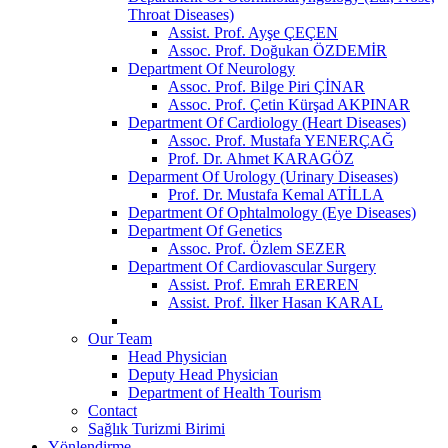
Throat Diseases)
Assist. Prof. Ayşe ÇEÇEN
Assoc. Prof. Doğukan ÖZDEMİR
Department Of Neurology
Assoc. Prof. Bilge Piri ÇİNAR
Assoc. Prof. Çetin Kürşad AKPINAR
Department Of Cardiology (Heart Diseases)
Assoc. Prof. Mustafa YENERÇAĞ
Prof. Dr. Ahmet KARAGÖZ
Deparment Of Urology (Urinary Diseases)
Prof. Dr. Mustafa Kemal ATİLLA
Department Of Ophtalmology (Eye Diseases)
Department Of Genetics
Assoc. Prof. Özlem SEZER
Department Of Cardiovascular Surgery
Assist. Prof. Emrah EREREN
Assist. Prof. İlker Hasan KARAL
Our Team
Head Physician
Deputy Head Physician
Department of Health Tourism
Contact
Sağlık Turizmi Birimi
Yönlendirme