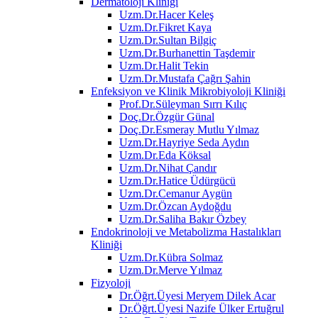
Dermatoloji Kliniği
Uzm.Dr.Hacer Keleş
Uzm.Dr.Fikret Kaya
Uzm.Dr.Sultan Bilgiç
Uzm.Dr.Burhanettin Taşdemir
Uzm.Dr.Halit Tekin
Uzm.Dr.Mustafa Çağrı Şahin
Enfeksiyon ve Klinik Mikrobiyoloji Kliniği
Prof.Dr.Süleyman Sırrı Kılıç
Doç.Dr.Özgür Günal
Doç.Dr.Esmeray Mutlu Yılmaz
Uzm.Dr.Hayriye Seda Aydın
Uzm.Dr.Eda Köksal
Uzm.Dr.Nihat Çandır
Uzm.Dr.Hatice Üdürgücü
Uzm.Dr.Cemanur Aygün
Uzm.Dr.Özcan Aydoğdu
Uzm.Dr.Saliha Bakır Özbey
Endokrinoloji ve Metabolizma Hastalıkları
Kliniği
Uzm.Dr.Kübra Solmaz
Uzm.Dr.Merve Yılmaz
Fizyoloji
Dr.Öğrt.Üyesi Meryem Dilek Acar
Dr.Öğrt.Üyesi Nazife Ülker Ertuğrul