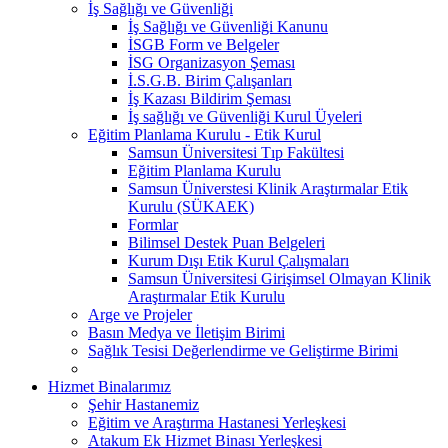
İş Sağlığı ve Güvenliği
İş Sağlığı ve Güvenliği Kanunu
İSGB Form ve Belgeler
İSG Organizasyon Şeması
İ.S.G.B. Birim Çalışanları
İş Kazası Bildirim Şeması
İş sağlığı ve Güvenliği Kurul Üyeleri
Eğitim Planlama Kurulu - Etik Kurul
Samsun Üniversitesi Tıp Fakültesi
Eğitim Planlama Kurulu
Samsun Üniverstesi Klinik Araştırmalar Etik
Kurulu (SÜKAEK)
Formlar
Bilimsel Destek Puan Belgeleri
Kurum Dışı Etik Kurul Çalışmaları
Samsun Üniversitesi Girişimsel Olmayan Klinik
Araştırmalar Etik Kurulu
Arge ve Projeler
Basın Medya ve İletişim Birimi
Sağlık Tesisi Değerlendirme ve Geliştirme Birimi
Hizmet Binalarımız
Şehir Hastanemiz
Eğitim ve Araştırma Hastanesi Yerleşkesi
Atakum Ek Hizmet Binası Yerleşkesi