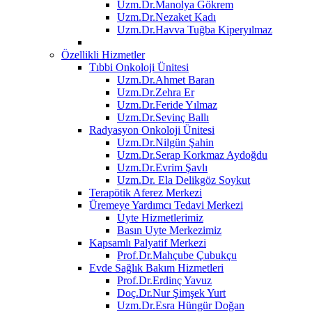
Uzm.Dr.Manolya Gökrem
Uzm.Dr.Nezaket Kadı
Uzm.Dr.Havva Tuğba Kiperyılmaz
Özellikli Hizmetler
Tıbbi Onkoloji Ünitesi
Uzm.Dr.Ahmet Baran
Uzm.Dr.Zehra Er
Uzm.Dr.Feride Yılmaz
Uzm.Dr.Sevinç Ballı
Radyasyon Onkoloji Ünitesi
Uzm.Dr.Nilgün Şahin
Uzm.Dr.Serap Korkmaz Aydoğdu
Uzm.Dr.Evrim Şavlı
Uzm.Dr. Ela Delikgöz Soykut
Terapötik Aferez Merkezi
Üremeye Yardımcı Tedavi Merkezi
Uyte Hizmetlerimiz
Basın Uyte Merkezimiz
Kapsamlı Palyatif Merkezi
Prof.Dr.Mahçube Çubukçu
Evde Sağlık Bakım Hizmetleri
Prof.Dr.Erdinç Yavuz
Doç.Dr.Nur Şimşek Yurt
Uzm.Dr.Esra Hüngür Doğan