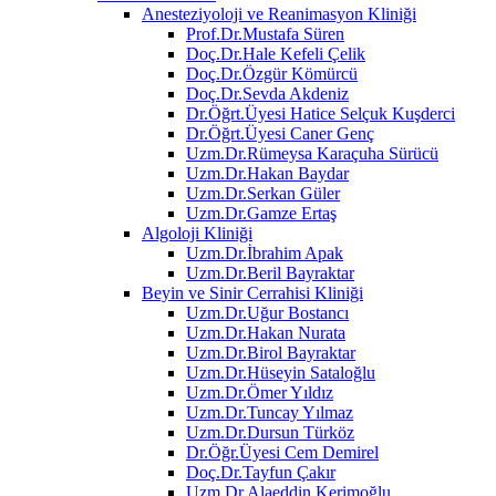
Anesteziyoloji ve Reanimasyon Kliniği
Prof.Dr.Mustafa Süren
Doç.Dr.Hale Kefeli Çelik
Doç.Dr.Özgür Kömürcü
Doç.Dr.Sevda Akdeniz
Dr.Öğrt.Üyesi Hatice Selçuk Kuşderci
Dr.Öğrt.Üyesi Caner Genç
Uzm.Dr.Rümeysa Karaçuha Sürücü
Uzm.Dr.Hakan Baydar
Uzm.Dr.Serkan Güler
Uzm.Dr.Gamze Ertaş
Algoloji Kliniği
Uzm.Dr.İbrahim Apak
Uzm.Dr.Beril Bayraktar
Beyin ve Sinir Cerrahisi Kliniği
Uzm.Dr.Uğur Bostancı
Uzm.Dr.Hakan Nurata
Uzm.Dr.Birol Bayraktar
Uzm.Dr.Hüseyin Sataloğlu
Uzm.Dr.Ömer Yıldız
Uzm.Dr.Tuncay Yılmaz
Uzm.Dr.Dursun Türköz
Dr.Öğr.Üyesi Cem Demirel
Doç.Dr.Tayfun Çakır
Uzm.Dr.Alaeddin Kerimoğlu