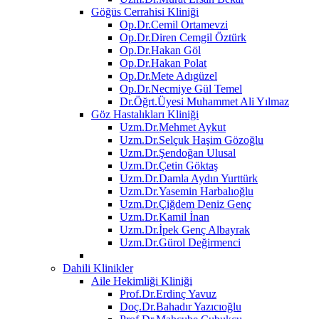
Göğüs Cerrahisi Kliniği
Op.Dr.Cemil Ortamevzi
Op.Dr.Diren Cemgil Öztürk
Op.Dr.Hakan Göl
Op.Dr.Hakan Polat
Op.Dr.Mete Adıgüzel
Op.Dr.Necmiye Gül Temel
Dr.Öğrt.Üyesi Muhammet Ali Yılmaz
Göz Hastalıkları Kliniği
Uzm.Dr.Mehmet Aykut
Uzm.Dr.Selçuk Haşim Gözoğlu
Uzm.Dr.Şendoğan Ulusal
Uzm.Dr.Çetin Göktaş
Uzm.Dr.Damla Aydın Yurttürk
Uzm.Dr.Yasemin Harbalıoğlu
Uzm.Dr.Çiğdem Deniz Genç
Uzm.Dr.Kamil İnan
Uzm.Dr.İpek Genç Albayrak
Uzm.Dr.Gürol Değirmenci
Dahili Klinikler
Aile Hekimliği Kliniği
Prof.Dr.Erdinç Yavuz
Doç.Dr.Bahadır Yazıcıoğlu