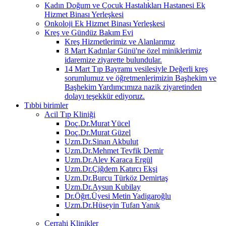
Kadın Doğum ve Çocuk Hastalıkları Hastanesi Ek
Hizmet Binası Yerleşkesi
Onkoloji Ek Hizmet Binası Yerleşkesi
Kreş ve Gündüz Bakım Evi
Kreş Hizmetlerimiz ve Alanlarımız
8 Mart Kadınlar Günü'ne özel miniklerimiz
idaremize ziyarette bulundular.
14 Mart Tıp Bayramı vesilesiyle Değerli kreş
sorumlumuz ve öğretmenlerimizin Başhekim ve
Başhekim Yardımcımıza nazik ziyaretinden
dolayı teşekkür ediyoruz.
Tıbbi birimler
Acil Tıp Kliniği
Doç.Dr.Murat Yücel
Doç.Dr.Murat Güzel
Uzm.Dr.Sinan Akbulut
Uzm.Dr.Mehmet Tevfik Demir
Uzm.Dr.Alev Karaca Ergül
Uzm.Dr.Çiğdem Katırcı Ekşi
Uzm.Dr.Burcu Türköz Demirtaş
Uzm.Dr.Aysun Kubilay
Dr.Öğrt.Üyesi Metin Yadigaroğlu
Uzm.Dr.Hüseyin Tufan Yanık
Cerrahi Klinikler