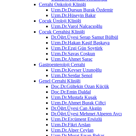
Cerrahi Onkoloji Kliniği
Uzm.Dr.Dursun Burak Özdemir
Uzm.Dr.Hüseyin Bakır
Çocuk Üroloji Kliniği
Uzm.Dr.Varol Nalçacıoğlu
Çocuk Cerrahisi Kliniği
Dr.Öğrt.Üyesi Serap Samut Bülbül
Uzm.Dr.Hakan Kaşif Başkaya
Uzm.Dr.Ezgi Gün Soytürk
Uzm.Dr.Savaş Coşkun
Uzm.Dr.Ahmet Saraç
Gastroenteroloji Cerrahi
Uzm.Dr.Kevser Uzunoğlu
Uzm.Dr.Serdar Şenol
Genel Cerrahi Kliniği
Doç.Dr.Gültekin Ozan Küçük
Doç.Dr.Emin Daldal
Uzm.Dr.Mustafa Kuşak
Uzm.Dr.Ahmet Burak Çiftçi
Dr.Öğrt.Üyesi Can Akgün
Dr.Öğrt.Üyesi Mehmet Alperen Avcı
Uzm.Dr.Ercüment Ersözlü
Uzm.Dr.Fikri Arslan
Uzm.Dr.Alper Ceylan
Uzm.Dr.Murat Ersan Bekar