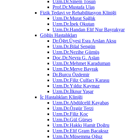
Uzm.Dr.Sinem Tosun
Prof.Dr.Mustafa Ulaş
Fizik Tedavi ve Rehabilitasyon Kliniği
Uzm.Dr.Murat Sağlık
Uzm.Dr.İpek Okutan
Uzm.Dr.Handan Elif Nur Bayrakyar
Göğüs Hastalıkları
Dr.Öğrt.Üyesi Esra Arslan Aksu
Uzm.Dr.Bilal Şengün
Uzm.Dr.Nezihe Gümüş
Doç.Dr.Nevra G. Aslan
Uzm.Dr.Mehmet Karaduman
Uzm.Dr.Merve Bayrak
Dr.Burcu Özdemir
Uzm.Dr.Filiz Çulfacı Karasu
Uzm.Dr.Yıldız Kaymaz
Uzm.Dr.İlknur Yaşar
İç Hastalıkları Kliniği
Uzm.Dr.Abdülcelil Kayabaş
Uzm.Dr.Özgür Terzi
Uzm.Dr.Filiz Koç
Uzm.Dr.Gül Gürses
Uzm.Dr.Hakkı Hamit Doğru
Uzm.Dr.Elif Gram Bacaksız
Uzm.Dr.Müsemma Oğuz