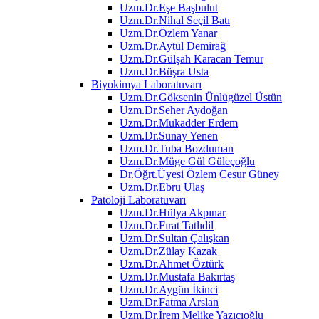
Uzm.Dr.Eşe Başbulut
Uzm.Dr.Nihal Seçil Batı
Uzm.Dr.Özlem Yanar
Uzm.Dr.Aytül Demirağ
Uzm.Dr.Gülşah Karacan Temur
Uzm.Dr.Büşra Usta
Biyokimya Laboratuvarı
Uzm.Dr.Göksenin Ünlügüzel Üstün
Uzm.Dr.Seher Aydoğan
Uzm.Dr.Mukadder Erdem
Uzm.Dr.Sunay Yenen
Uzm.Dr.Tuba Bozduman
Uzm.Dr.Müge Gül Güleçoğlu
Dr.Öğrt.Üyesi Özlem Cesur Güney
Uzm.Dr.Ebru Ulaş
Patoloji Laboratuvarı
Uzm.Dr.Hülya Akpınar
Uzm.Dr.Fırat Tatlıdil
Uzm.Dr.Sultan Çalışkan
Uzm.Dr.Zülay Kazak
Uzm.Dr.Ahmet Öztürk
Uzm.Dr.Mustafa Bakırtaş
Uzm.Dr.Aygün İkinci
Uzm.Dr.Fatma Arslan
Uzm.Dr.İrem Melike Yazıcıoğlu