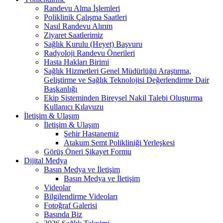
Randevu Alma İşlemleri
Poliklinik Çalışma Saatleri
Nasıl Randevu Alırım
Ziyaret Saatlerimiz
Sağlık Kurulu (Heyet) Başvuru
Radyoloji Randevu Önerileri
Hasta Hakları Birimi
Sağlık Hizmetleri Genel Müdürlüğü Araştırma,
Geliştirme ve Sağlık Teknolojisi Değerlendirme Dair
Başkanlığı
Ekip Sisteminden Bireysel Nakil Talebi Oluşturma
Kullanıcı Kılavuzu
İletişim & Ulaşım
İletişim & Ulaşım
Şehir Hastanemiz
Atakum Semt Polikliniği Yerleşkesi
Görüş Öneri Şikayet Formu
Dijital Medya
Basın Medya ve İletişim
Basın Medya ve İletişim
Videolar
Bilgilendirme Videoları
Fotoğraf Galerisi
Basında Biz