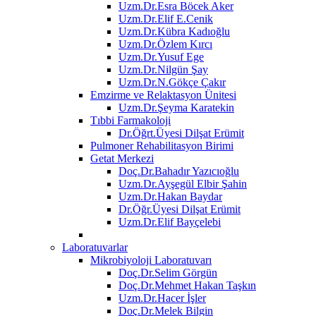
Uzm.Dr.Esra Böcek Aker
Uzm.Dr.Elif E.Cenik
Uzm.Dr.Kübra Kadıoğlu
Uzm.Dr.Özlem Kırcı
Uzm.Dr.Yusuf Ege
Uzm.Dr.Nilgün Şay
Uzm.Dr.N.Gökçe Çakır
Emzirme ve Relaktasyon Ünitesi
Uzm.Dr.Şeyma Karatekin
Tıbbi Farmakoloji
Dr.Öğrt.Üyesi Dilşat Erümit
Pulmoner Rehabilitasyon Birimi
Getat Merkezi
Doç.Dr.Bahadır Yazıcıoğlu
Uzm.Dr.Ayşegül Elbir Şahin
Uzm.Dr.Hakan Baydar
Dr.Öğr.Üyesi Dilşat Erümit
Uzm.Dr.Elif Bayçelebi
Laboratuvarlar
Mikrobiyoloji Laboratuvarı
Doç.Dr.Selim Görgün
Doç.Dr.Mehmet Hakan Taşkın
Uzm.Dr.Hacer İşler
Doç.Dr.Melek Bilgin