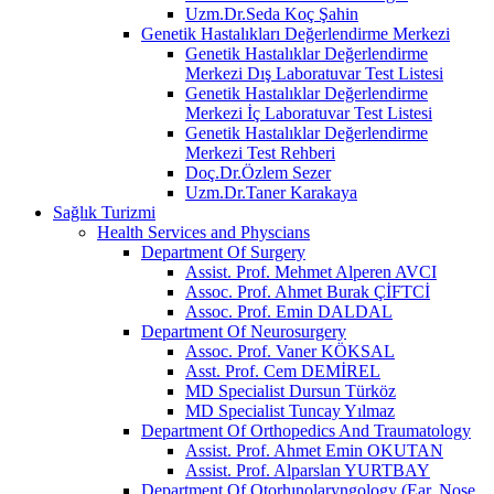
Uzm.Dr.Seda Koç Şahin
Genetik Hastalıkları Değerlendirme Merkezi
Genetik Hastalıklar Değerlendirme
Merkezi Dış Laboratuvar Test Listesi
Genetik Hastalıklar Değerlendirme
Merkezi İç Laboratuvar Test Listesi
Genetik Hastalıklar Değerlendirme
Merkezi Test Rehberi
Doç.Dr.Özlem Sezer
Uzm.Dr.Taner Karakaya
Sağlık Turizmi
Health Services and Physcians
Department Of Surgery
Assist. Prof. Mehmet Alperen AVCI
Assoc. Prof. Ahmet Burak ÇİFTCİ
Assoc. Prof. Emin DALDAL
Department Of Neurosurgery
Assoc. Prof. Vaner KÖKSAL
Asst. Prof. Cem DEMİREL
MD Specialist Dursun Türköz
MD Specialist Tuncay Yılmaz
Department Of Orthopedics And Traumatology
Assist. Prof. Ahmet Emin OKUTAN
Assist. Prof. Alparslan YURTBAY
Department Of Otorhınolaryngology (Ear, Nose,